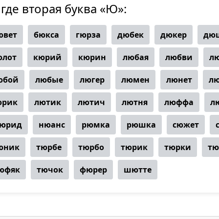
 где вторая буква «Ю»:
ювет
бюкса
гюрза
дюбек
дюкер
дю
юлот
кюрий
кюрин
любая
любви
л
юбой
любые
люгер
люмен
люнет
л
юрик
лютик
лютич
лютня
люффа
л
юрид
нюанс
рюмка
рюшка
сюжет
юник
тюрбе
тюрбо
тюрик
тюрки
тю
юфяк
тючок
фюрер
шютте