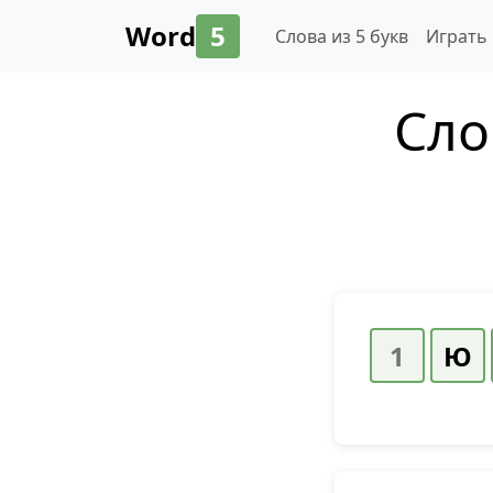
Word
5
Слова из 5 букв
Играть
Сло