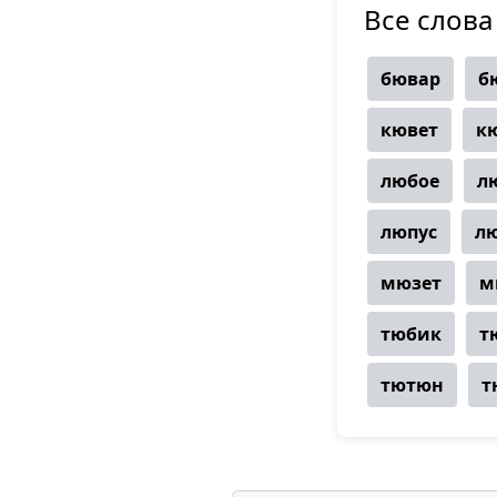
Все слова
бювар
б
кювет
к
любое
л
люпус
л
мюзет
м
тюбик
т
тютюн
т