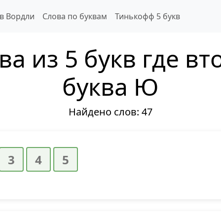
 в Вордли
Слова по буквам
Тинькофф 5 букв
ва из 5 букв где вт
буква Ю
Найдено слов:
47