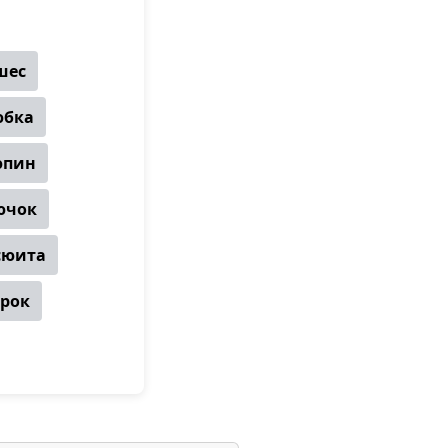
шес
юбка
юпин
ючок
сюита
рок