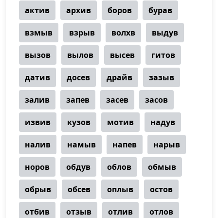
актив
архив
боров
бурав
взмыв
взрыв
волхв
выдув
вызов
вылов
высев
гитов
датив
досев
драйв
зазыв
залив
запев
засев
засов
извив
кузов
мотив
надув
налив
намыв
напев
нарыв
норов
обдув
облов
обмыв
обрыв
обсев
оплыв
остов
отбив
отзыв
отлив
отлов