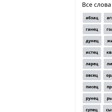
Все слова 
абзац
аг
ганец
го
дунец
ж
истец
кв
ларец
ли
овсец
ор
писец
п
рунец
р
супец
сы