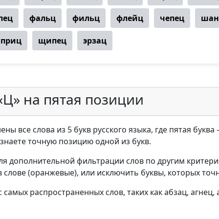
пец
фальц
фильц
флейц
чепец
шан
приц
щипец
эрзац
«Ц» на пятая позиции
ны все слова из 5 букв русского языка, где пятая буква
ы знаете точную позицию одной из букв.
ля дополнительной фильтрации слов по другим критери
в слове (оранжевые), или исключить буквы, которых точн
самых распространенных слов, таких как абзац, агнец, а