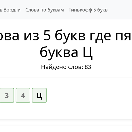
 в Вордли
Слова по буквам
Тинькофф 5 букв
ва из 5 букв где п
буква Ц
Найдено слов:
83