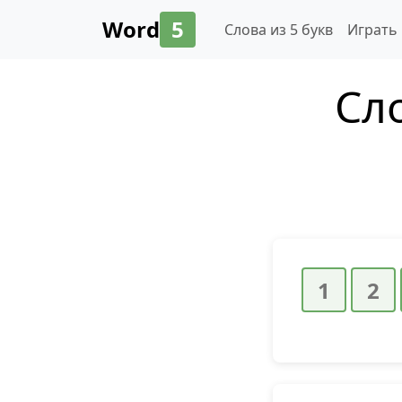
Word
5
Слова из 5 букв
Играть
Сло