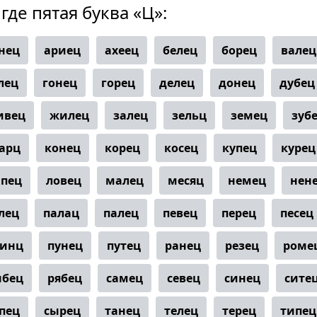
где пятая буква «Ц»:
нец
ариец
ахеец
белец
борец
валец
лец
гонец
горец
делец
донец
дубец
ивец
жилец
залец
зельц
земец
зуб
арц
конец
корец
косец
купец
курец
пец
ловец
малец
месяц
немец
нен
лец
палац
палец
певец
перец
песец
ринц
пунец
путец
ранец
резец
роме
ыбец
рябец
самец
севец
синец
сите
пец
сырец
танец
телец
терец
типец