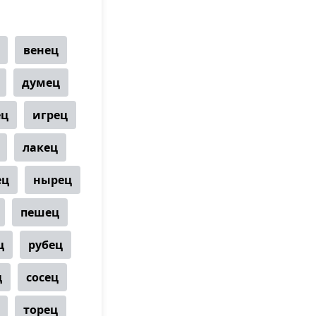
венец
думец
ец
игрец
лакец
ец
нырец
пешец
ц
рубец
ц
сосец
торец