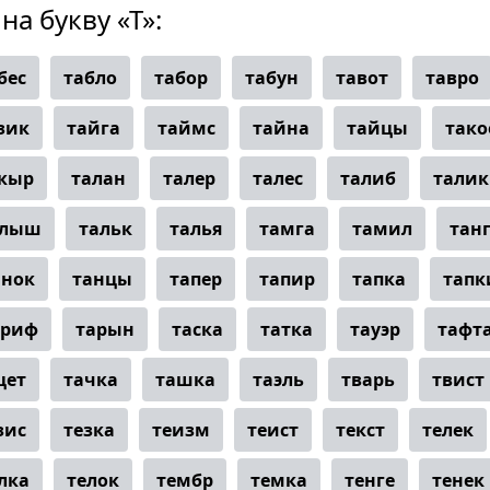
на букву «Т»:
бес
табло
табор
табун
тавот
тавро
зик
тайга
таймс
тайна
тайцы
тако
кыр
талан
талер
талес
талиб
талик
алыш
тальк
талья
тамга
тамил
тан
анок
танцы
тапер
тапир
тапка
тапк
ариф
тарын
таска
татка
тауэр
тафт
цет
тачка
ташка
таэль
тварь
твист
зис
тезка
теизм
теист
текст
телек
лка
телок
тембр
темка
тенге
тенек