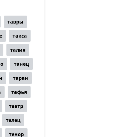
тавры
е
такса
талия
го
танец
и
таран
а
тафья
театр
телец
тенор