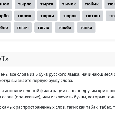
ынок
тырло
тырса
тычок
тюбик
тю
юрбо
тюрик
тюрки
тюрок
тютюн
тю
ябло
тягач
тягло
тяжба
тяпка
«Т»
ены все слова из 5 букв русского языка, начинающиеся с
когда вы знаете первую букву слова.
ля дополнительной фильтрации слов по другим критери
в слове (оранжевые), или исключить буквы, которых точн
самых распространенных слов, таких как табак, табес, та