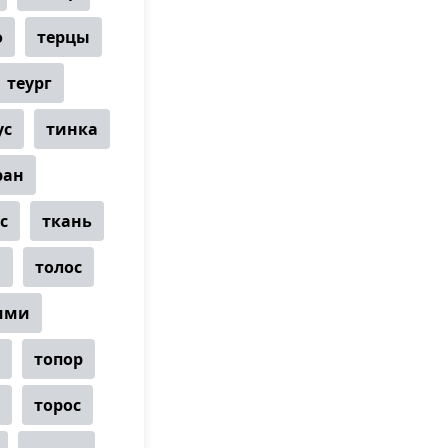
о
терцы
теург
ус
тинка
ран
с
ткань
и
толос
мми
топор
торос