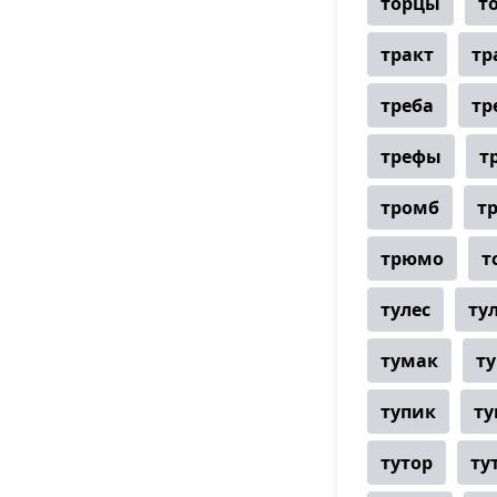
торцы
т
тракт
тр
треба
тр
трефы
т
тромб
т
трюмо
т
тулес
ту
тумак
т
тупик
т
тутор
ту