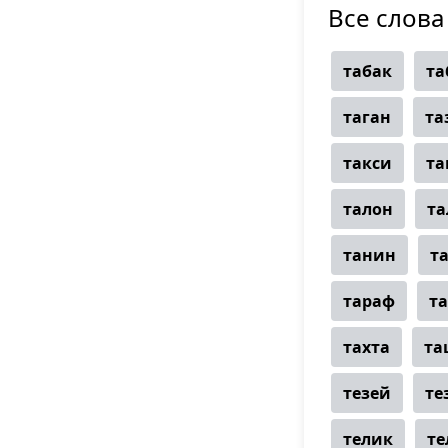
Все слова 
табак
та
таган
та
такси
та
талон
т
танин
т
тараф
т
тахта
та
тезей
те
телик
те