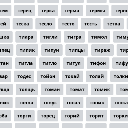
рем
терец
терка
терма
термы
терн
сей
теска
тесло
тесто
тесть
тетка
шка
тиара
тигли
тигра
тимол
тим
ипец
типик
типун
типцы
тираж
ти
итан
титла
титло
титул
тифон
тифу
вар
тодес
тойон
токай
толай
толк
лща
толщь
томан
томат
томик
то
оник
тонна
тонус
топаз
топик
топка
рба
торги
торец
торий
торит
торки