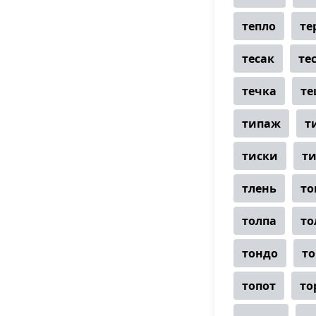
тепло
те
тесак
те
течка
те
типаж
т
тиски
т
тлень
то
толпа
то
тондо
т
топот
то