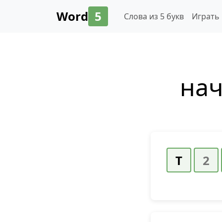
Word
5
Слова из 5 букв
Играть
нач