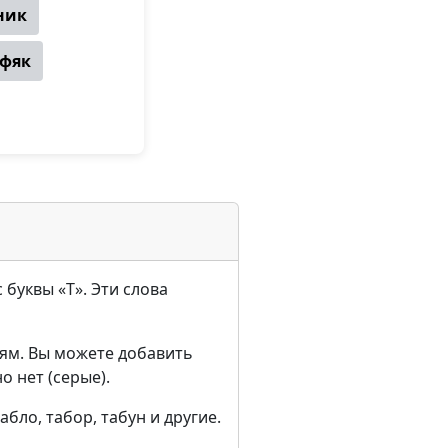
ник
фяк
 буквы «Т». Эти слова
ям. Вы можете добавить
о нет (серые).
бло, табор, табун и другие.