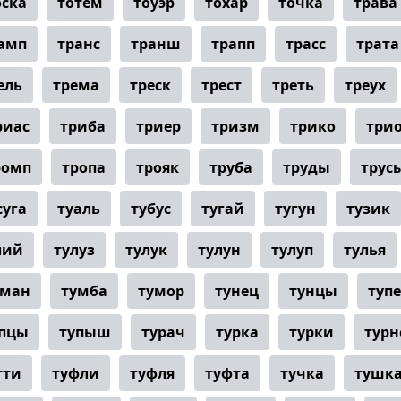
оска
тотем
тоуэр
тохар
точка
трава
амп
транс
транш
трапп
трасс
трата
ель
трема
треск
трест
треть
треух
риас
триба
триер
тризм
трико
три
ромп
тропа
трояк
труба
труды
трус
суга
туаль
тубус
тугай
тугун
тузик
лий
тулуз
тулук
тулун
тулуп
тулья
уман
тумба
тумор
тунец
тунцы
туп
упцы
тупыш
турач
турка
турки
турн
тти
туфли
туфля
туфта
тучка
тушк