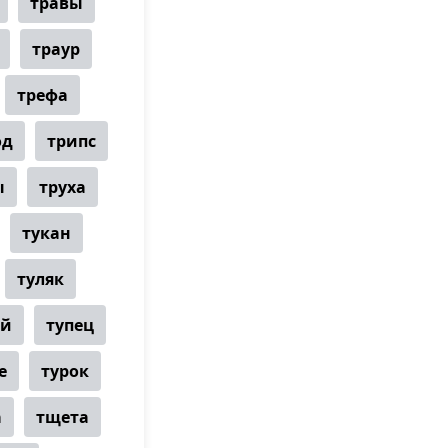
травы
траур
трефа
од
трипс
ы
труха
тукан
туляк
ей
тупец
е
турок
а
тщета