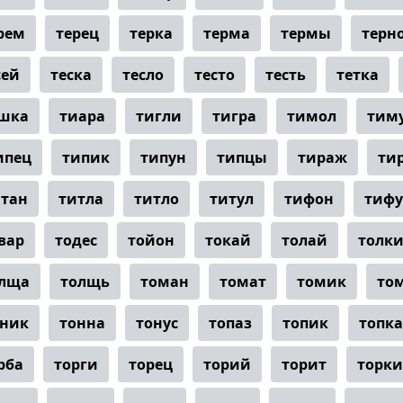
рем
терец
терка
терма
термы
терн
сей
теска
тесло
тесто
тесть
тетка
шка
тиара
тигли
тигра
тимол
тим
ипец
типик
типун
типцы
тираж
ти
итан
титла
титло
титул
тифон
тифу
вар
тодес
тойон
токай
толай
толк
лща
толщь
томан
томат
томик
то
оник
тонна
тонус
топаз
топик
топка
рба
торги
торец
торий
торит
торки