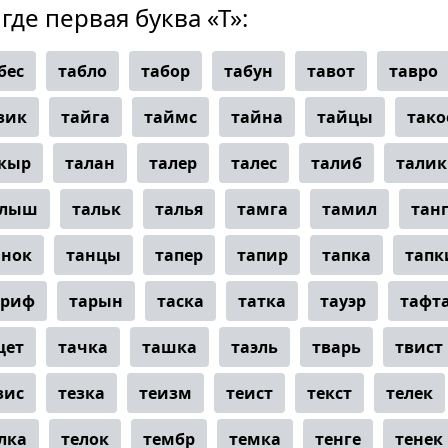
где первая буква «Т»:
бес
табло
табор
табун
тавот
тавро
зик
тайга
таймс
тайна
тайцы
тако
кыр
талан
талер
талес
талиб
талик
алыш
тальк
талья
тамга
тамил
тан
анок
танцы
тапер
тапир
тапка
тапк
ариф
тарын
таска
татка
тауэр
тафт
цет
тачка
ташка
таэль
тварь
твист
зис
тезка
теизм
теист
текст
телек
лка
телок
тембр
темка
тенге
тенек