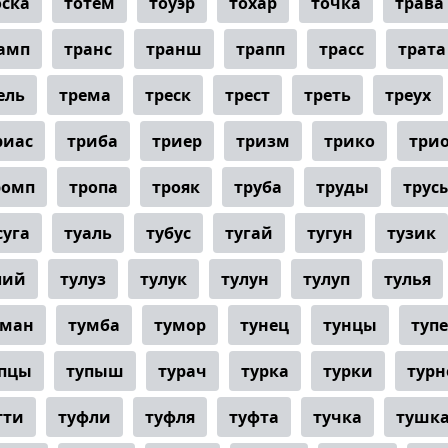
оска
тотем
тоуэр
тохар
точка
трава
амп
транс
транш
трапп
трасс
трата
ель
трема
треск
трест
треть
треух
риас
триба
триер
тризм
трико
три
ромп
тропа
трояк
труба
труды
трус
суга
туаль
тубус
тугай
тугун
тузик
лий
тулуз
тулук
тулун
тулуп
тулья
уман
тумба
тумор
тунец
тунцы
туп
упцы
тупыш
турач
турка
турки
турн
тти
туфли
туфля
туфта
тучка
тушк