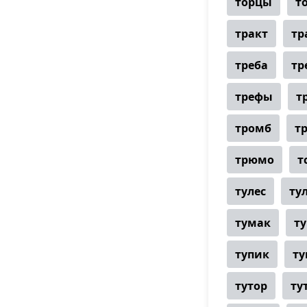
торцы
т
тракт
тр
треба
тр
трефы
т
тромб
т
трюмо
т
тулес
ту
тумак
т
тупик
т
тутор
ту