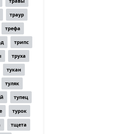
травы
траур
трефа
од
трипс
ы
труха
тукан
туляк
ей
тупец
е
турок
а
тщета