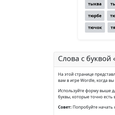
тыква
т
тюрбе
т
тючок
т
Слова с буквой 
На этой странице представле
вам в игре Wordle, когда в
Используйте форму выше д
буквы, которые точно есть 
Совет:
Попробуйте начать с 