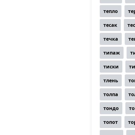
тепло
те
тесак
те
течка
те
типаж
т
тиски
т
тлень
то
толпа
то
тондо
т
топот
то