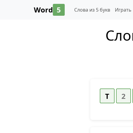
Word
5
Слова из 5 букв
Играть
Сло