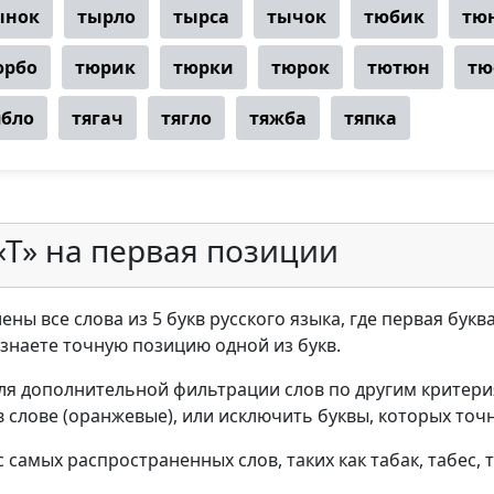
ынок
тырло
тырса
тычок
тюбик
тю
юрбо
тюрик
тюрки
тюрок
тютюн
тю
ябло
тягач
тягло
тяжба
тяпка
«Т» на первая позиции
ны все слова из 5 букв русского языка, где первая букв
ы знаете точную позицию одной из букв.
ля дополнительной фильтрации слов по другим критери
в слове (оранжевые), или исключить буквы, которых точн
самых распространенных слов, таких как табак, табес, та