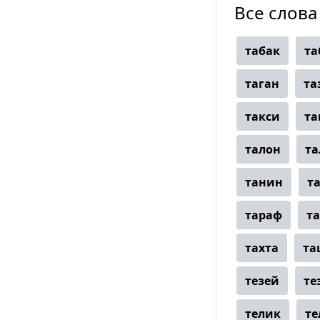
Все слова 
табак
та
таган
та
такси
та
талон
т
танин
т
тараф
т
тахта
та
тезей
те
телик
те