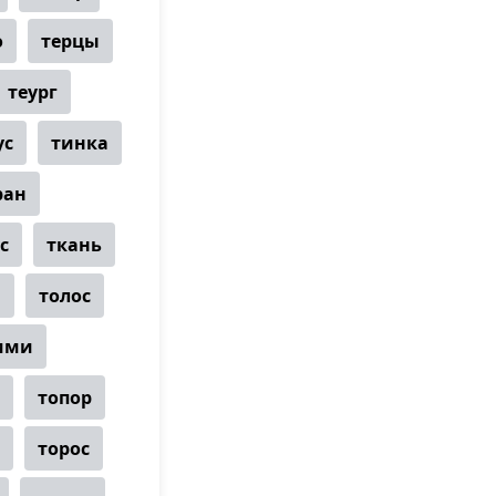
о
терцы
теург
ус
тинка
ран
с
ткань
и
толос
мми
топор
торос