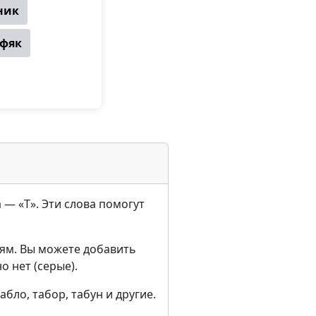
ник
фяк
а — «Т». Эти слова помогут
ям. Вы можете добавить
о нет (серые).
бло, табор, табун и другие.