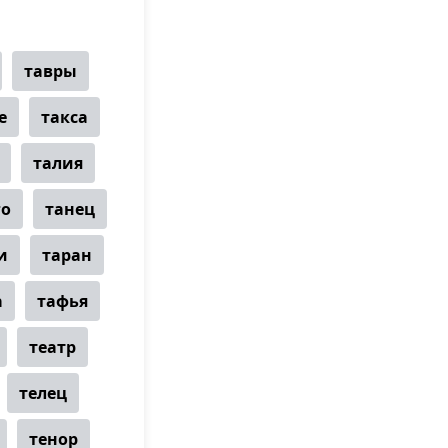
тавры
е
такса
талия
го
танец
и
таран
а
тафья
театр
телец
тенор