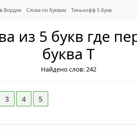
 в Вордли
Слова по буквам
Тинькофф 5 букв
ва из 5 букв где пе
буква Т
Найдено слов:
242