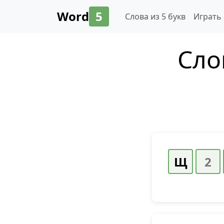
Word
5
Слова из 5 букв
Играть
Сло