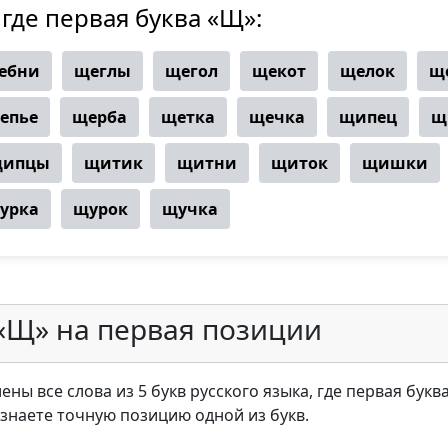
 где первая буква «Щ»:
ебни
щеглы
щегол
щекот
щелок
щ
епье
щерба
щетка
щечка
щипец
щ
ипцы
щитик
щитни
щиток
щишки
урка
щурок
щучка
 «Щ» на первая позиции
ены все слова из 5 букв русского языка, где первая букв
ы знаете точную позицию одной из букв.