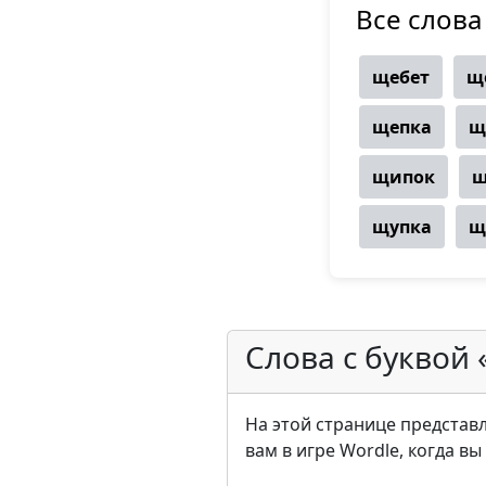
Все слова
щебет
щ
щепка
щ
щипок
щ
щупка
щ
Слова с буквой
На этой странице представл
вам в игре Wordle, когда в