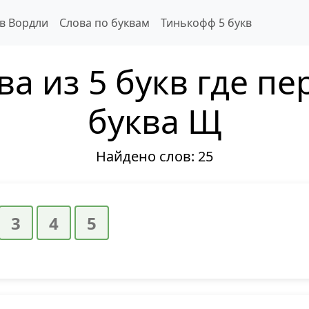
 в Вордли
Слова по буквам
Тинькофф 5 букв
ва из 5 букв где пе
буква Щ
Найдено слов:
25