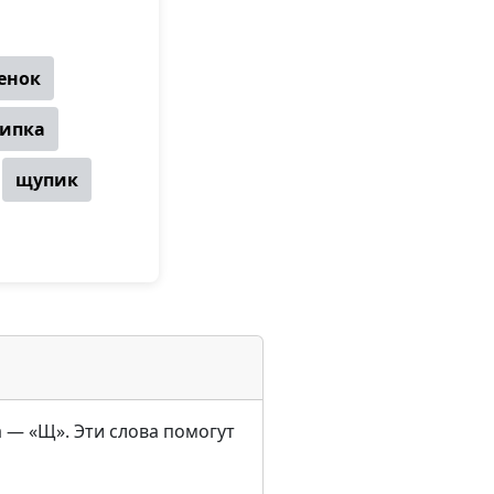
енок
ипка
щупик
а — «Щ». Эти слова помогут