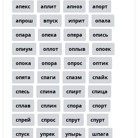
апекс
аплит
апноэ
апорт
апрош
впуск
иприт
опала
опара
опека
опера
опись
опиум
оплот
оплыв
опоек
опока
опора
опрос
оптик
опята
спаги
спазм
спайк
спесь
спина
спирт
спица
сплав
сплин
спора
спорт
спрей
спрос
спрут
спурт
спуск
упрек
упырь
шпага