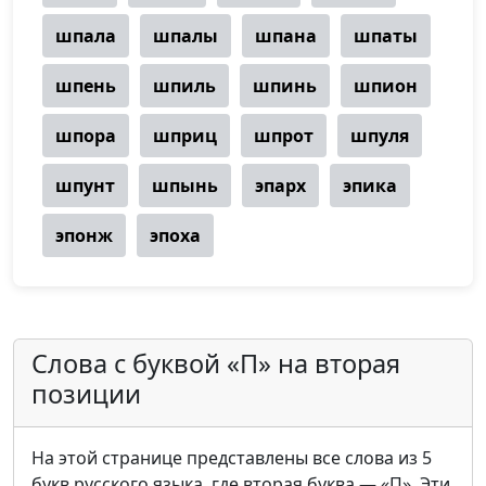
шпала
шпалы
шпана
шпаты
шпень
шпиль
шпинь
шпион
шпора
шприц
шпрот
шпуля
шпунт
шпынь
эпарх
эпика
эпонж
эпоха
Слова с буквой «П» на вторая
позиции
На этой странице представлены все слова из 5
букв русского языка, где вторая буква — «П». Эти