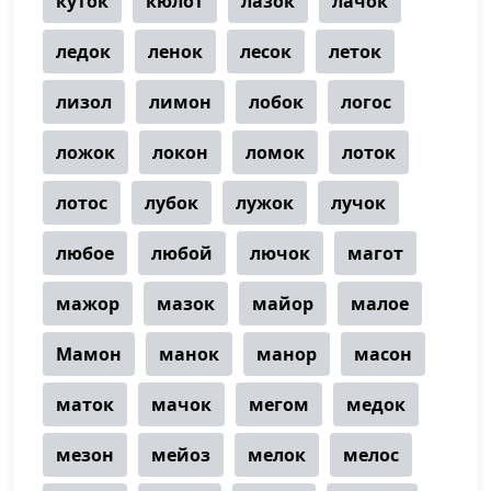
куток
кюлот
лазок
лачок
ледок
ленок
лесок
леток
лизол
лимон
лобок
логос
ложок
локон
ломок
лоток
лотос
лубок
лужок
лучок
любое
любой
лючок
магот
мажор
мазок
майор
малое
Мамон
манок
манор
масон
маток
мачок
мегом
медок
мезон
мейоз
мелок
мелос