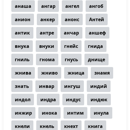
анаша
ангар
ангел
ангоб
анион
анкер
анонс
Антей
антик
антре
анчар
аншеф
внука
внуки
гнейс
гнида
гниль
гнома
гнусь
днище
жнива
жниво
жница
знамя
знать
инвар
ингуш
индий
индол
индра
индус
индюк
инжир
инока
интим
инула
кнели
кнель
кнехт
книга