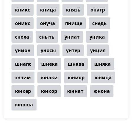
кникс
кница
князь
онагр
оникс
онуча
пнище
снедь
сноха
сныть
униат
уника
унион
уносы
унтер
унция
шнапс
шнека
шнява
шняка
энзим
юнаки
юниор
юница
юнкер
юнкор
юннат
юнона
юноша