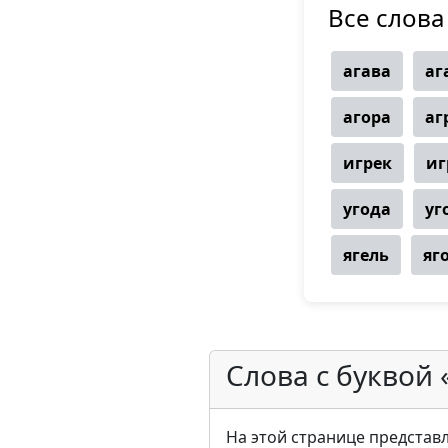
Все слова 
агава
аг
агора
аг
игрек
иг
угода
уг
ягель
яг
Слова с буквой 
На этой странице представле