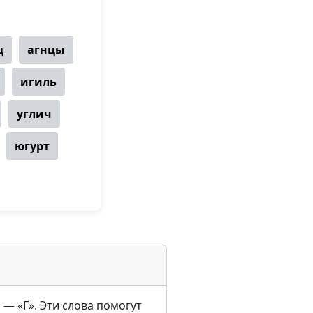
ц
агнцы
игиль
углич
югурт
 — «Г». Эти слова помогут