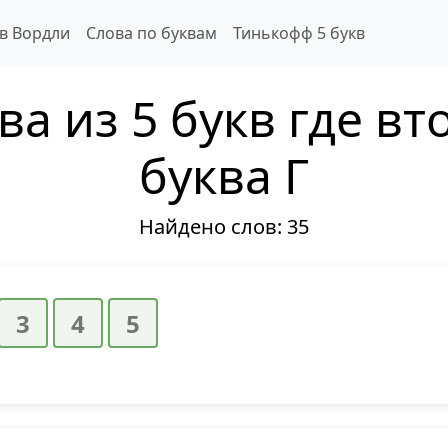
 в Вордли
Слова по буквам
Тинькофф 5 букв
ва из 5 букв где вт
буква Г
Найдено слов:
35