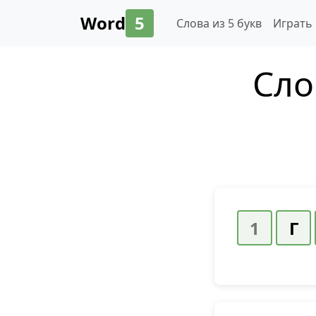
Word
5
Слова из 5 букв
Играть
Сло