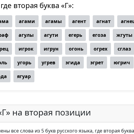
где вторая буква «Г»:
ама
агами
агамы
агент
агнат
агне
раф
агулы
агути
егерь
егоза
жгуты
рец
игрок
игрун
огонь
огрех
сглаз
оль
угорь
угрев
эгида
эгрет
югрич
ода
ягуар
«Г» на вторая позиции
ны все слова из 5 букв русского языка, где вторая буква