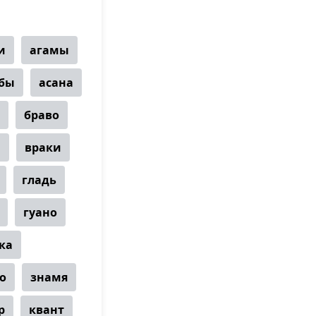
и
агамы
бы
асана
браво
ы
враки
гладь
гуано
ка
о
знамя
р
квант