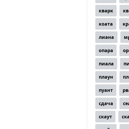
кварк
кв
коата
кр
лиана
м
опара
ор
пиала
п
плаун
пл
пуант
рв
сдача
се
скаут
ск