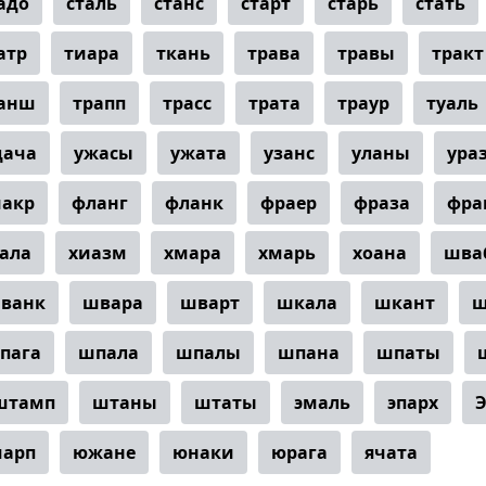
адо
сталь
станс
старт
старь
стать
атр
тиара
ткань
трава
травы
тракт
анш
трапп
трасс
трата
траур
туаль
дача
ужасы
ужата
узанс
уланы
ура
акр
фланг
фланк
фраер
фраза
фра
ала
хиазм
хмара
хмарь
хоана
шва
ванк
швара
шварт
шкала
шкант
ш
пага
шпала
шпалы
шпана
шпаты
штамп
штаны
штаты
эмаль
эпарх
Э
шарп
южане
юнаки
юрага
ячата