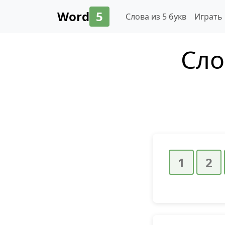
Word
5
Слова из 5 букв
Играть
Сло