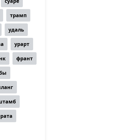
суаре
трамп
удаль
за
урарт
нк
франт
бы
ланг
штамб
рата