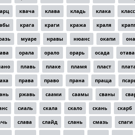
арц
квача
клава
кладь
клака
класс
абы
крага
краги
кража
краля
крап
разь
муаре
нравы
нюанс
окапи
она
ава
орала
орало
орарь
осада
отава
иано
плавь
плаке
пламя
пласт
плат
аха
права
право
прана
праща
псар
ань
ржавь
саами
саамы
сваны
сва
анс
сиаль
скала
скало
скань
скарб
ачь
слава
слайд
слань
смазь
спаги