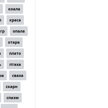
коала
п
краса
гр
опала
отара
а
плато
ь
птаха
ра
сваха
скарн
спазм