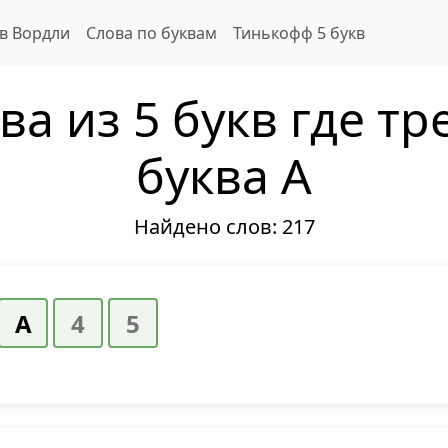
 в Вордли
Слова по буквам
Тинькофф 5 букв
ва из 5 букв где тр
буква А
Найдено слов:
217