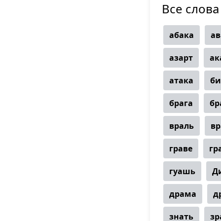
Все слова 
абака
ав
азарт
ак
атака
би
брага
бр
враль
вр
граве
гр
гуашь
Д
драма
д
знать
зр