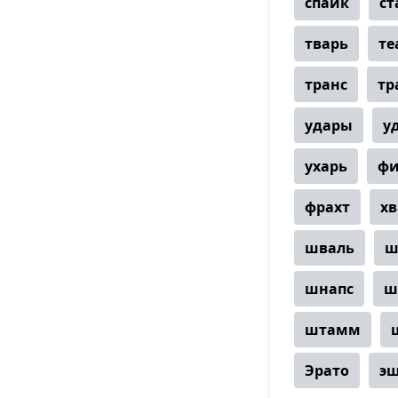
спайк
ст
тварь
те
транс
тр
удары
у
ухарь
фи
фрахт
хв
шваль
ш
шнапс
ш
штамм
Эрато
э