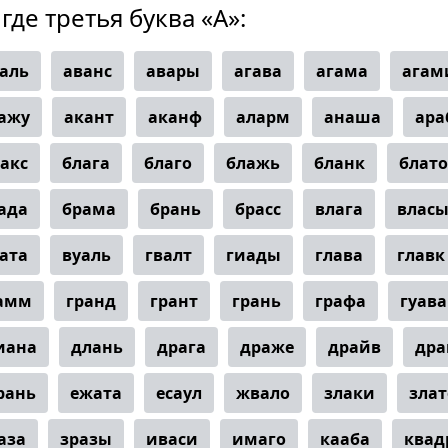
где третья буква «А»:
аль
аванс
авары
агава
агама
агам
ажу
акант
аканф
аларм
анаша
ара
акс
блага
благо
блажь
бланк
блато
ада
брама
брань
брасс
влага
влас
ата
вуаль
гвалт
гиады
глава
главк
амм
гранд
грант
грань
графа
гуава
иана
длань
драга
драже
драйв
дра
рань
ежата
есаул
жвало
злаки
злат
аза
зразы
иваси
имаго
кааба
квад