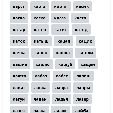
карст
карта
карты
касик
каска
каско
касса
каста
катар
катер
катет
катод
каток
катыш
кацап
кацик
качка
качок
кашка
кашли
кашне
кашпо
кашуб
кащей
каюта
лабаз
лабет
лаваш
лавис
лавка
лавра
лавры
лагун
ладан
ладья
лазер
лазея
лазка
лазок
лайба