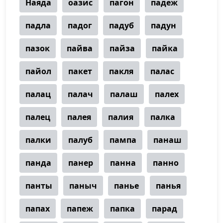
Наяда
оазис
пагон
падеж
падла
падог
падуб
падун
пазок
пайва
пайза
пайка
пайол
пакет
пакля
палас
палац
палач
палаш
палех
палец
палея
палия
палка
палки
палуб
пампа
панаш
панда
панер
панна
панно
панты
паныч
панье
панья
папах
папеж
папка
парад