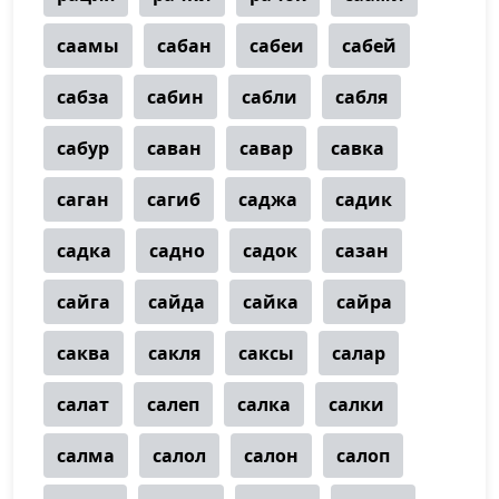
саамы
сабан
сабеи
сабей
сабза
сабин
сабли
сабля
сабур
саван
савар
савка
саган
сагиб
саджа
садик
садка
садно
садок
сазан
сайга
сайда
сайка
сайра
саква
сакля
саксы
салар
салат
салеп
салка
салки
салма
салол
салон
салоп