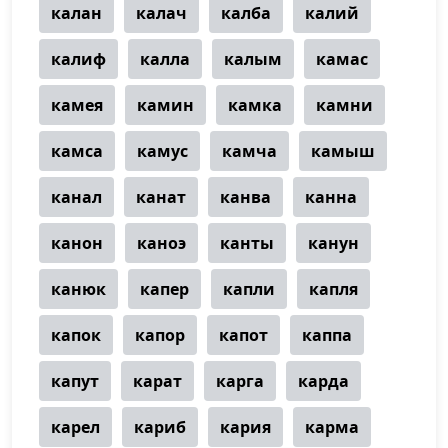
калан
калач
калба
калий
калиф
калла
калым
камас
камея
камин
камка
камни
камса
камус
камча
камыш
канал
канат
канва
канна
канон
каноэ
канты
канун
канюк
капер
капли
капля
капок
капор
капот
каппа
капут
карат
карга
карда
карел
кариб
кария
карма