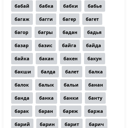
бабай
бабка
бабки
бабье
багаж
багги
багер
багет
багор
багры
бадан
бадья
базар
базис
байга
байда
байка
бакан
бакен
бакун
бакши
балда
балет
балка
балок
балык
бальи
банан
банда
банка
банки
банту
барак
баран
бареж
баржа
барий
барин
барит
барич