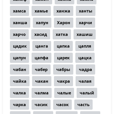
хамса
хамье
ханжа
ханты
ханша
хапун
Харон
харчи
харчо
хасид
хатка
хашиш
цадик
цанга
цапка
цапля
цапун
цапфа
царек
цацка
чабан
чабер
чабры
чадра
чайка
чакан
чакра
чалая
чалка
чалма
чалые
чалый
чарка
часик
часок
часть