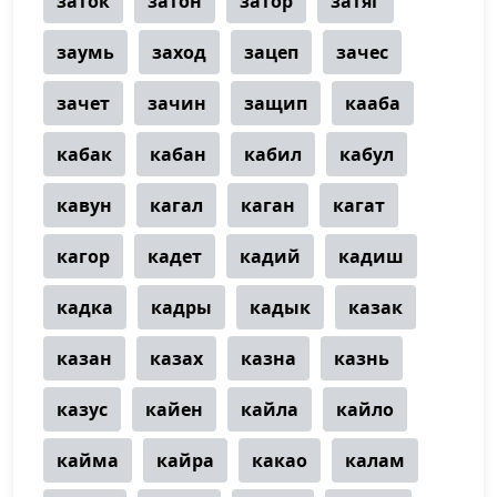
заток
затон
затор
затяг
заумь
заход
зацеп
зачес
зачет
зачин
защип
кааба
кабак
кабан
кабил
кабул
кавун
кагал
каган
кагат
кагор
кадет
кадий
кадиш
кадка
кадры
кадык
казак
казан
казах
казна
казнь
казус
кайен
кайла
кайло
кайма
кайра
какао
калам