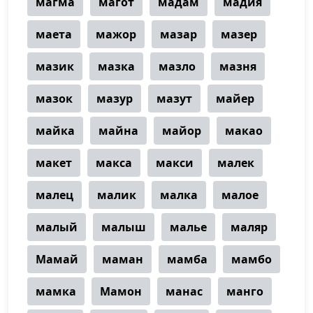
магма
магот
мадам
мадия
маета
мажор
мазар
мазер
мазик
мазка
мазло
мазня
мазок
мазур
мазут
майер
майка
майна
майор
макао
макет
макса
макси
малек
малец
малик
малка
малое
малый
малыш
малье
маляр
Мамай
маман
мамба
мамбо
мамка
Мамон
манас
манго