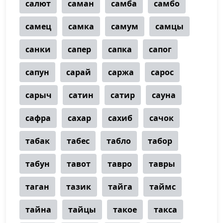
салют
саман
самба
самбо
самец
самка
самум
самцы
санки
сапер
сапка
сапог
сапун
сарай
саржа
сарос
сарыч
сатин
сатир
сауна
сафра
сахар
сахиб
сачок
табак
табес
табло
табор
табун
тавот
тавро
тавры
таган
тазик
тайга
таймс
тайна
тайцы
такое
такса