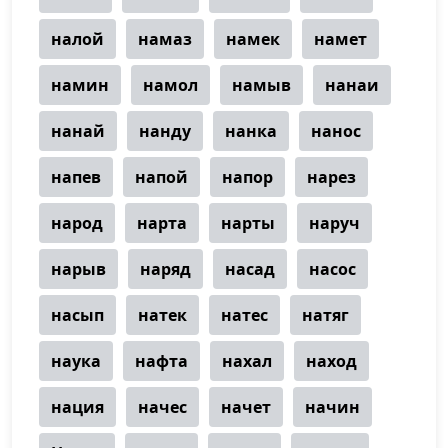
налой
намаз
намек
намет
намин
намол
намыв
нанаи
нанай
нанду
нанка
нанос
напев
напой
напор
нарез
народ
нарта
нарты
наруч
нарыв
наряд
насад
насос
насып
натек
натес
натяг
наука
нафта
нахал
наход
нация
начес
начет
начин