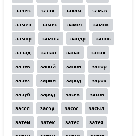
зализ
залог
залом
замах
замер
замес
замет
замок
замор
замша
зандр
занос
запад
запал
запас
запах
запев
запой
запон
запор
зарез
зарин
зарод
зарок
заруб
заряд
засев
засов
засол
засор
засос
засыл
затеи
затек
затес
затея