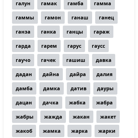
галун
гамак
гамба
гамма
гаммы
гамон
ганаш
ганец
ганза
ганка
ганцы
гараж
гарда
гарем
гарус
гаусс
гаучо
гачек
гашиш
давка
дадан
дайна
дайра
далия
дамба
дамка
датив
дауры
дацан
дачка
жабка
жабра
жабры
жажда
жакан
жакет
жакоб
жамка
жарка
жарки