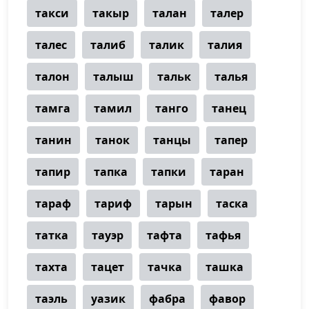
такси
такыр
талан
талер
талес
талиб
талик
талия
талон
талыш
тальк
талья
тамга
тамил
танго
танец
танин
танок
танцы
тапер
тапир
тапка
тапки
таран
тараф
тариф
тарын
таска
татка
тауэр
тафта
тафья
тахта
тацет
тачка
ташка
таэль
уазик
фабра
фавор