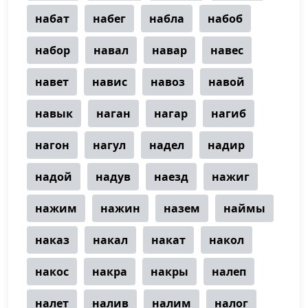
набат
набег
набла
набоб
набор
навал
навар
навес
навет
навис
навоз
навой
навык
наган
нагар
нагиб
нагон
нагул
надел
надир
надой
надув
наезд
нажиг
нажим
нажин
назем
наймы
наказ
накал
накат
накол
накос
накра
накры
налеп
налет
налив
налим
налог