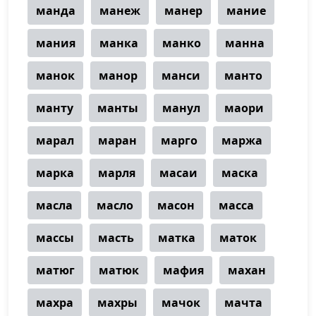
манда
манеж
манер
мание
мания
манка
манко
манна
манок
манор
манси
манто
манту
манты
манул
маори
марал
маран
марго
маржа
марка
марля
масаи
маска
масла
масло
масон
масса
массы
масть
матка
маток
матюг
матюк
мафия
махан
махра
махры
мачок
мачта