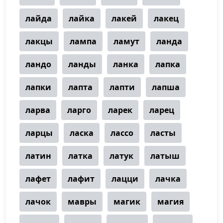
лайда
лайка
лакей
лакец
лакцы
лампа
ламут
ланда
ландо
ланды
ланка
лапка
лапки
лапта
лапти
лапша
ларва
ларго
ларек
ларец
ларцы
ласка
лассо
ласты
латин
латка
латук
латыш
лафет
лафит
лацци
лачка
лачок
мавры
магик
магия