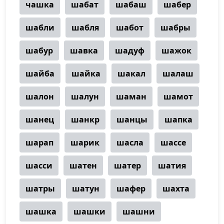
чашка
шабат
шабаш
шабер
шабли
шабля
шабот
шабры
шабур
шавка
шадуф
шажок
шайба
шайка
шакал
шалаш
шалон
шалун
шаман
шамот
шанец
шанкр
шанцы
шапка
шарап
шарик
шасла
шассе
шасси
шатен
шатер
шатия
шатры
шатун
шафер
шахта
шашка
шашки
шашни