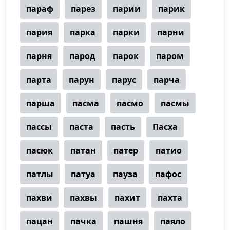
параф
парез
парии
парик
пария
парка
парки
парни
парня
парод
парок
паром
парта
парун
парус
парча
парша
пасма
пасмо
пасмы
пассы
паста
пасть
Пасха
пасюк
патан
патер
патио
патлы
патуа
пауза
пафос
пахви
пахвы
пахит
пахта
пацан
пачка
пашня
паяло