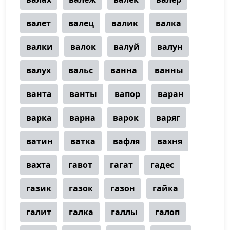
валет
валец
валик
валка
валки
валок
валуй
валун
валух
вальс
ванна
ванны
ванта
ванты
вапор
варан
варка
варна
варок
варяг
ватин
ватка
вафля
вахня
вахта
гавот
гагат
гадес
газик
газок
газон
гайка
галит
галка
галлы
галоп