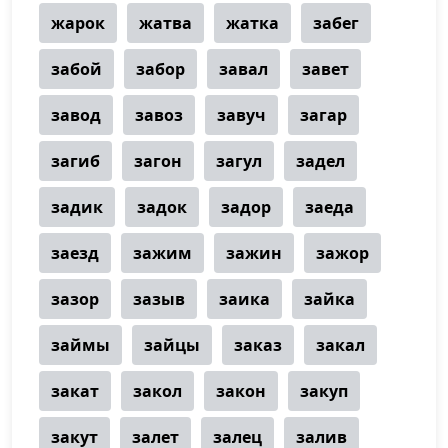
жарок
жатва
жатка
забег
забой
забор
завал
завет
завод
завоз
завуч
загар
загиб
загон
загул
задел
задик
задок
задор
заеда
заезд
зажим
зажин
зажор
зазор
зазыв
заика
зайка
займы
зайцы
заказ
закал
закат
закол
закон
закуп
закут
залет
залец
залив