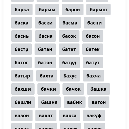
барка
бармы
барон
барыш
баска
баски
басма
басни
баснь
басня
басок
басон
бастр
батан
батат
батек
батог
батон
батуд
батут
батыр
бахта
Бахус
бахча
бахши
бачки
бачок
башка
башли
башня
вабик
вагон
вазон
вакат
вакса
вакуф
валах
валеж
валек
валер