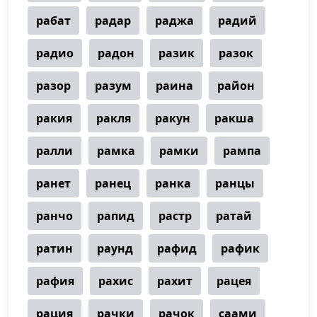
рабат
радар
раджа
радий
радио
радон
разик
разок
разор
разум
раина
район
ракия
ракля
ракун
ракша
ралли
рамка
рамки
рампа
ранет
ранец
ранка
ранцы
ранчо
рапид
растр
ратай
ратин
раунд
рафид
рафик
рафия
рахис
рахит
рацея
рация
рачки
рачок
саами