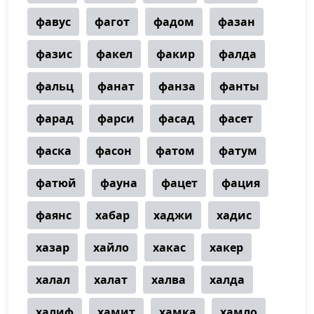
фавус
фагот
фадом
фазан
фазис
факел
факир
фалда
фальц
фанат
фанза
фанты
фарад
фарси
фасад
фасет
фаска
фасон
фатом
фатум
фатюй
фауна
фацет
фация
фаянс
хабар
хаджи
хадис
хазар
хайло
хакас
хакер
халал
халат
халва
халда
халиф
хамит
хамка
хамло