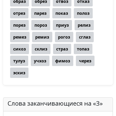
образ
обрез
отвоз
отказ
отрез
парез
показ
полоз
порез
пороз
приуз
релиз
ремез
ремиз
рогоз
сглаз
сикоз
склиз
страз
топаз
тулуз
учхоз
фимоз
через
эскиз
Слова заканчивающиеся на «З»