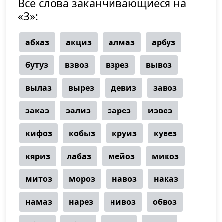
Все слова заканчивающиеся на
«З»:
абхаз
акциз
алмаз
арбуз
бутуз
взвоз
взрез
вывоз
вылаз
вырез
девиз
завоз
заказ
зализ
зарез
извоз
кифоз
кобыз
круиз
кувез
кяриз
лабаз
мейоз
микоз
митоз
мороз
навоз
наказ
намаз
нарез
нивоз
обвоз