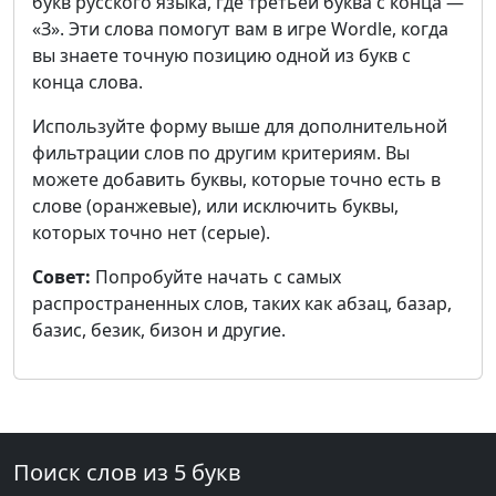
букв русского языка, где третьей буква с конца —
«З». Эти слова помогут вам в игре Wordle, когда
вы знаете точную позицию одной из букв с
конца слова.
Используйте форму выше для дополнительной
фильтрации слов по другим критериям. Вы
можете добавить буквы, которые точно есть в
слове (оранжевые), или исключить буквы,
которых точно нет (серые).
Совет:
Попробуйте начать с самых
распространенных слов, таких как абзац, базар,
базис, безик, бизон и другие.
Поиск слов из 5 букв