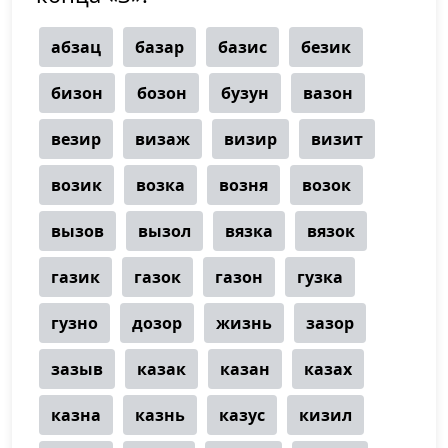
абзац
базар
базис
безик
бизон
бозон
бузун
вазон
везир
визаж
визир
визит
возик
возка
возня
возок
вызов
вызол
вязка
вязок
газик
газок
газон
гузка
гузно
дозор
жизнь
зазор
зазыв
казак
казан
казах
казна
казнь
казус
кизил