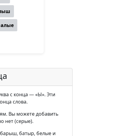
лыш
чалые
ца
уква с конца — «Ы». Эти
конца слова.
ям. Вы можете добавить
о нет (серые).
 барыш, батыр, белые и