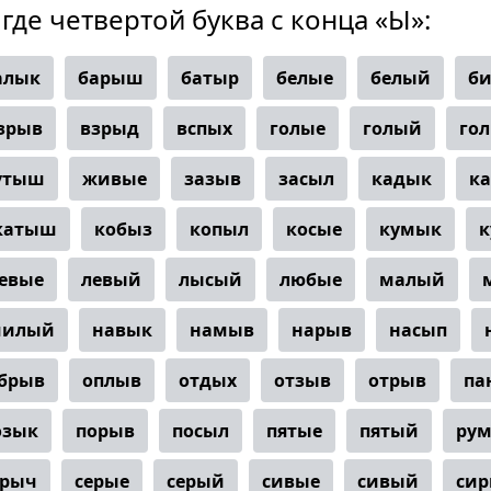
 где четвертой буква с конца «Ы»:
алык
барыш
батыр
белые
белый
б
зрыв
взрыд
вспых
голые
голый
го
утыш
живые
зазыв
засыл
кадык
к
катыш
кобыз
копыл
косые
кумык
к
евые
левый
лысый
любые
малый
милый
навык
намыв
нарыв
насып
брыв
оплыв
отдых
отзыв
отрыв
па
озык
порыв
посыл
пятые
пятый
ру
арыч
серые
серый
сивые
сивый
сир