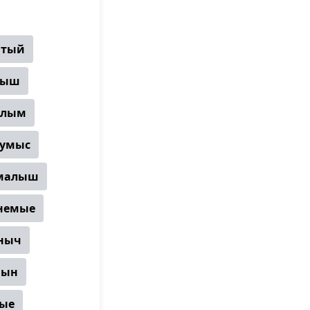
итый
лыш
алым
умыс
малыш
немые
ныч
мын
ые