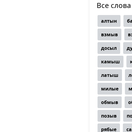
Все слова
алтын
б
взмыв
в
досыл
д
камыш
латыш
л
милые
обмыв
о
позыв
п
рябые
с