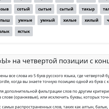
озыв
сотый
сытые
сытый
такыр
та
упыш
умные
умный
хилые
хилый
рлык
ястык
«Ы» на четвертой позиции с кон
ны все слова из 5 букв русского языка, где четвертой б
ordle, когда вы знаете точную позицию одной из букв с 
ля дополнительной фильтрации слов по другим критери
в слове (оранжевые), или исключить буквы, которых точн
 самых распространенных слов, таких как алтын, балык,