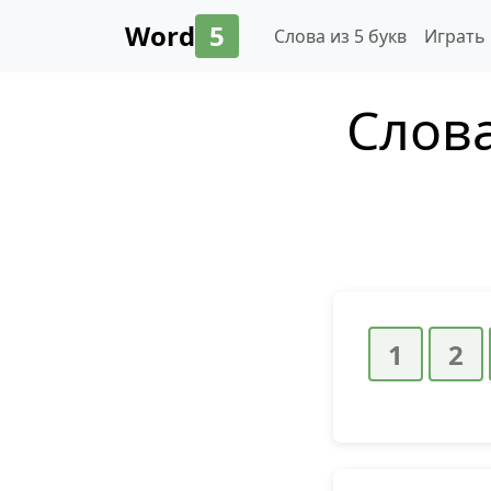
Word
5
Слова из 5 букв
Играть
Слова