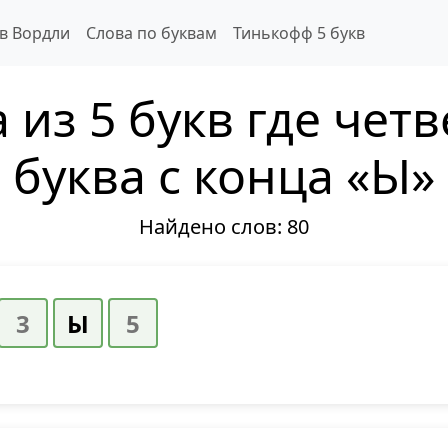
 в Вордли
Слова по буквам
Тинькофф 5 букв
 из 5 букв где чет
буква с конца «Ы»
Найдено слов:
80