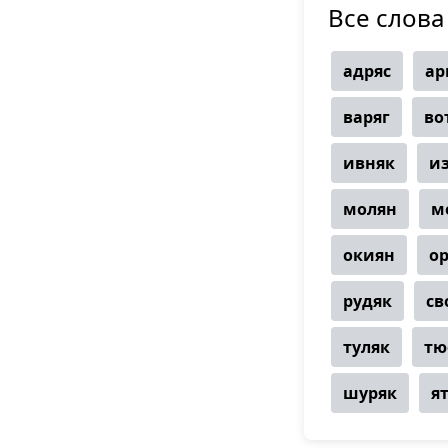
Все слова
адряс
ар
варяг
во
ивняк
и
молян
м
окиян
о
рудяк
св
туляк
тю
шуряк
я