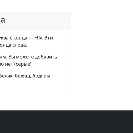
ца
ква с конца — «Я». Эти
конца слова.
ям. Вы можете добавить
о нет (серые).
беляк, беляш, бодяк и