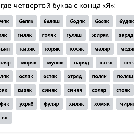
 где четвертой буква с конца «Я»:
мяк
беляк
беляш
бодяк
босяк
будяк
тяк
гиляк
голяк
гуляш
жиряк
заряд
зъян
кизяк
коряк
косяк
маляр
медя
оляр
моряк
муляж
наряд
натяг
нет
рляк
осляк
остяк
отряд
поляк
поляш
ояк
сизяк
синяк
синяя
соляр
стояк
фяк
ухряб
фуляр
хиляк
хомяк
чиря
твяг