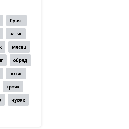
бурят
затяг
к
месяц
яг
обряд
потяг
трояк
к
чувяк