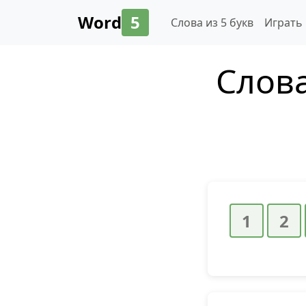
Word
5
Слова из 5 букв
Играть
Слова