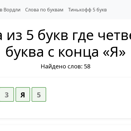
 в Вордли
Слова по буквам
Тинькофф 5 букв
 из 5 букв где чет
буква с конца «Я»
Найдено слов:
58