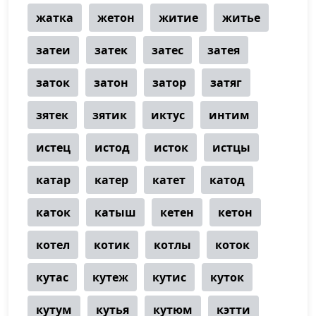
жатка
жетон
житие
житье
затеи
затек
затес
затея
заток
затон
затор
затяг
зятек
зятик
иктус
интим
истец
истод
исток
истцы
катар
катер
катет
катод
каток
катыш
кетен
кетон
котел
котик
котлы
коток
кутас
кутеж
кутис
куток
кутум
кутья
кутюм
кэтти