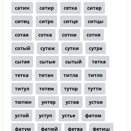
сатин
сатир
сетка
ситар
ситец
ситро
ситце
ситцы
сотая
сотка
сотни
сотня
сотый
сутаж
сутки
сутра
сытая
сытые
сытый
татка
тетка
титан
титла
титло
титул
тотем
тутор
тутти
тютюн
унтер
устав
устои
устой
уступ
устье
фатом
фатум
фатюй
фетва
фетиш