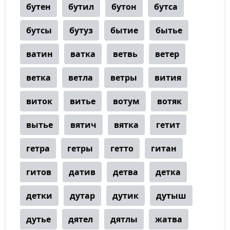
бутен
бутил
бутон
бутса
бутсы
бутуз
бытие
бытье
ватин
ватка
ветвь
ветер
ветка
ветла
ветры
вития
виток
витье
вотум
вотяк
вытье
вятич
вятка
гетит
гетра
гетры
гетто
гитан
гитов
датив
детва
детка
детки
дутар
дутик
дутыш
дутье
дятел
дятлы
жатва