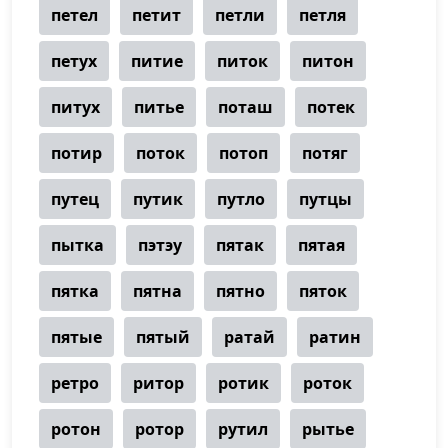
петел
петит
петли
петля
петух
питие
питок
питон
питух
питье
поташ
потек
потир
поток
потоп
потяг
путец
путик
путло
путцы
пытка
пэтэу
пятак
пятая
пятка
пятна
пятно
пяток
пятые
пятый
ратай
ратин
ретро
ритор
ротик
роток
ротон
ротор
рутил
рытье