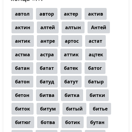
автол
автор
актер
актив
актин
алтей
алтын
Антей
антик
антре
артос
астат
астма
астра
аттик
ацтек
батан
батат
батек
батог
батон
батуд
батут
батыр
бетон
битва
битка
битки
биток
битум
битый
битье
битюг
ботва
ботик
бутан