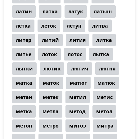
латин
латка
латук
латыш
летка
леток
летун
литва
литер
литий
лития
литка
литье
лоток
лотос
лытка
лытки
лютик
лютич
лютня
матка
маток
матюг
матюк
метан
метек
метил
метис
метка
метла
метод
метол
метоп
метро
митоз
митра