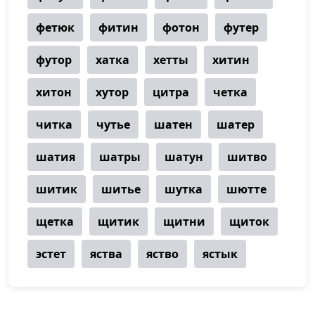
фетюк
фитин
фотон
футер
футор
хатка
хетты
хитин
хитон
хутор
цитра
четка
читка
чутье
шатен
шатер
шатия
шатры
шатун
шитво
шитик
шитье
шутка
шютте
щетка
щитик
щитни
щиток
эстет
яства
яство
ястык