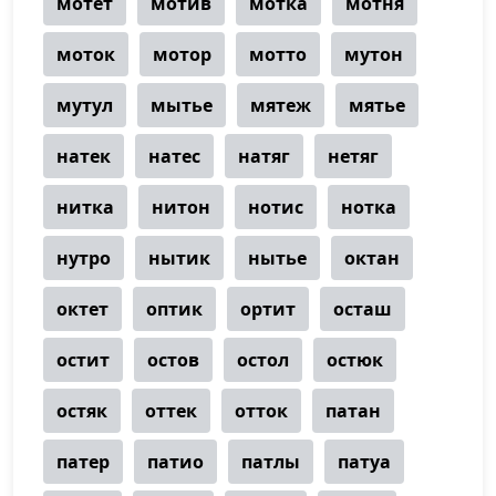
мотет
мотив
мотка
мотня
моток
мотор
мотто
мутон
мутул
мытье
мятеж
мятье
натек
натес
натяг
нетяг
нитка
нитон
нотис
нотка
нутро
нытик
нытье
октан
октет
оптик
ортит
осташ
остит
остов
остол
остюк
остяк
оттек
отток
патан
патер
патио
патлы
патуа