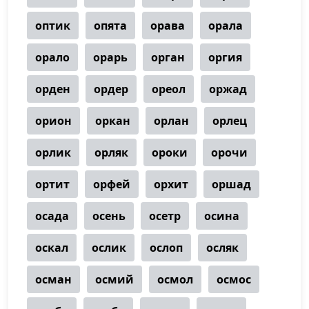
оптик
опята
орава
орала
орало
орарь
орган
оргия
орден
ордер
ореол
оржад
орион
оркан
орлан
орлец
орлик
орляк
ороки
орочи
ортит
орфей
орхит
оршад
осада
осень
осетр
осина
оскал
ослик
ослоп
осляк
осман
осмий
осмол
осмос