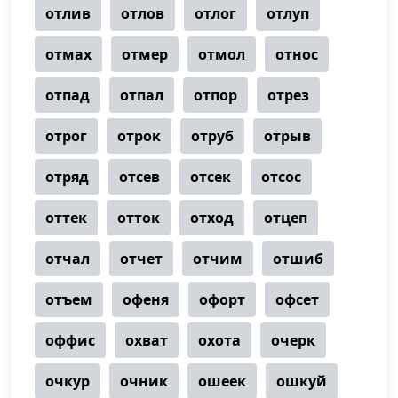
отлив
отлов
отлог
отлуп
отмах
отмер
отмол
относ
отпад
отпал
отпор
отрез
отрог
отрок
отруб
отрыв
отряд
отсев
отсек
отсос
оттек
отток
отход
отцеп
отчал
отчет
отчим
отшиб
отъем
офеня
офорт
офсет
оффис
охват
охота
очерк
очкур
очник
ошеек
ошкуй