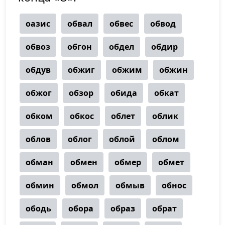
оазис
обвал
обвес
обвод
обвоз
обгон
обдел
обдир
обдув
обжиг
обжим
обжин
обжог
обзор
обида
обкат
обком
обкос
облет
облик
облов
облог
облой
облом
обман
обмен
обмер
обмет
обмин
обмол
обмыв
обнос
ободь
обора
образ
обрат