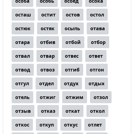
особа
особь
осоед
осока
осташ
остит
остов
остол
остюк
остяк
осыпь
отава
отара
отбив
отбой
отбор
отвал
отвар
отвес
ответ
отвод
отвоз
отгиб
отгон
отгул
отдел
отдух
отдых
отель
отжиг
отжим
отзол
отзыв
отказ
откат
откол
откос
откуп
откус
отлет