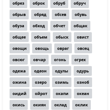
обрез
оброк
обруб
обруч
обрыв
обряд
обсев
обувь
обуза
обход
обчет
общак
общее
объем
обыск
овист
овощи
овощь
овраг
овсец
овсюг
овчар
огонь
огрех
одежа
одеон
одулы
одурь
ожина
озеро
озимь
озноб
оидий
ойрот
окапи
океан
окись
окиян
оклад
оклик