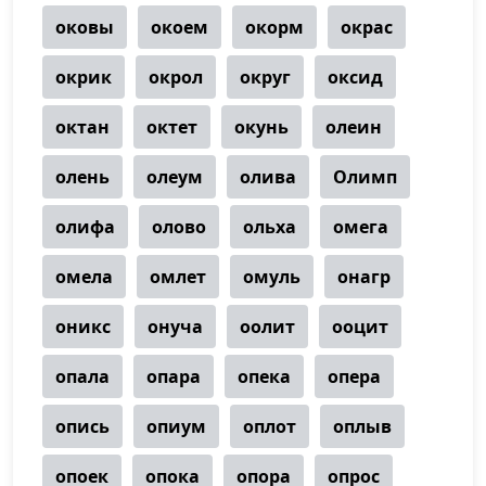
оковы
окоем
окорм
окрас
окрик
окрол
округ
оксид
октан
октет
окунь
олеин
олень
олеум
олива
Олимп
олифа
олово
ольха
омега
омела
омлет
омуль
онагр
оникс
онуча
оолит
ооцит
опала
опара
опека
опера
опись
опиум
оплот
оплыв
опоек
опока
опора
опрос