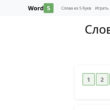
Word
5
Слова из 5 букв
Играть
Слов