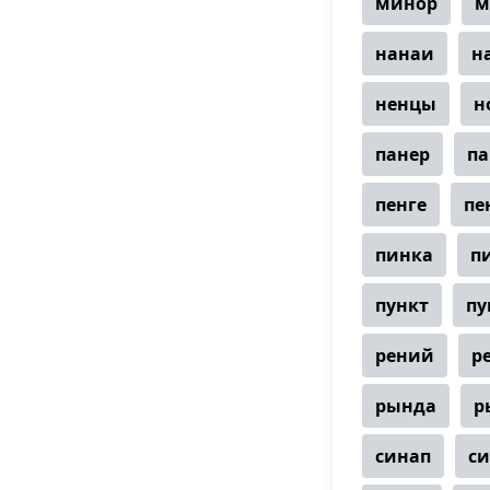
минор
м
нанаи
н
ненцы
н
панер
па
пенге
пе
пинка
п
пункт
пу
рений
р
рында
р
синап
с