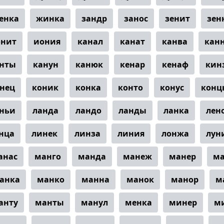
енка
жинка
зандр
занос
зенит
зен
онит
иония
канал
канат
канва
кан
нты
канун
канюк
кенар
кенаф
кин
нец
коник
конка
конто
конус
конц
ньи
ланда
ландо
ланды
ланка
лен
нца
линек
линза
линия
лонжа
лун
анас
манго
манда
манеж
манер
м
анка
манко
манна
манок
манор
м
анту
манты
манул
менка
минер
м