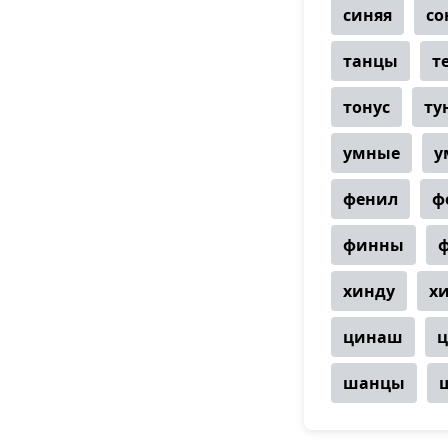
синяя
со
танцы
т
тонус
ту
умные
у
фенил
ф
финны
хинду
х
цинаш
ц
шанцы