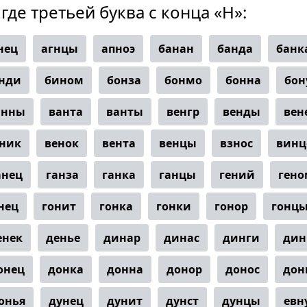
где третьей буква с конца «Н»:
нец
агнцы
апноэ
банан
банда
банк
нди
бином
бонза
бонмо
бонна
бон
анны
ванта
ванты
венгр
венды
вен
ник
венок
вента
венцы
взнос
винц
анец
ганза
ганка
ганцы
гений
гено
нец
гонит
гонка
гонки
гонор
гонц
енек
денье
динар
динас
динги
дин
онец
донка
донна
донор
донос
дон
онья
дунец
дунит
дунст
дунцы
евн