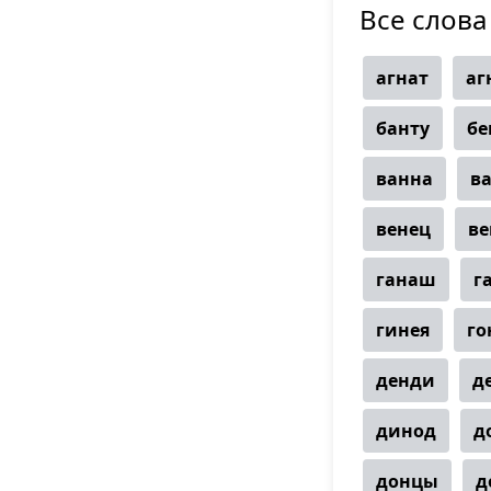
Все слова 
агнат
аг
банту
бе
ванна
в
венец
ве
ганаш
г
гинея
го
денди
д
динод
д
донцы
д