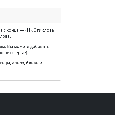
а с конца — «Н». Эти слова
слова.
ям. Вы можете добавить
о нет (серые).
гнцы, апноэ, банан и