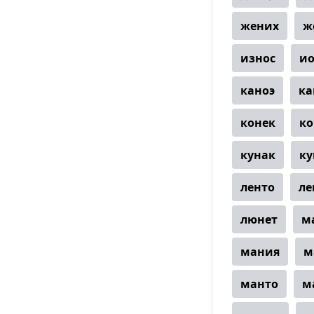
жених
ж
износ
и
каноэ
ка
конек
ко
кунак
ку
ленто
ле
люнет
м
мания
м
манто
м