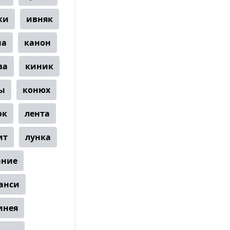
ки
ивняк
на
канон
за
киник
ы
конюх
ок
лента
ит
лунка
ание
анси
инея