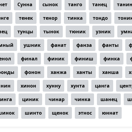
нет
Сунна
сынок
танго
танец
тани
енге
тенек
тенор
тинка
тондо
тони
нец
тунцы
тынок
тюник
узник
умн
мный
ушник
фанат
фанза
фанты
енол
финал
финик
финиш
финка
фонды
фонон
ханжа
ханты
ханша
х
инин
хинон
хунну
хунта
цанга
цент
инга
циник
чинар
чинка
шанец
ш
шинок
шинто
щенок
этнос
юннат