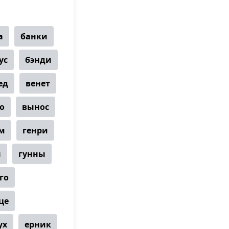
а
банки
ус
бэнди
ед
венет
о
вынос
м
генри
ы
гунны
го
це
ух
ерник