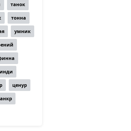
н
танок
к
тонна
ая
умник
фений
финна
инди
р
ценур
анкр