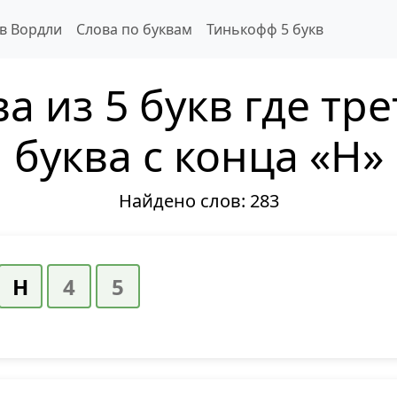
 в Вордли
Слова по буквам
Тинькофф 5 букв
а из 5 букв где тр
буква с конца «Н»
Найдено слов:
283