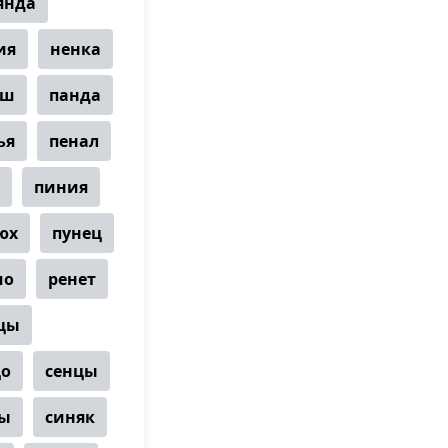
янда
ия
ненка
аш
панда
ья
пенал
пиния
юх
пунец
чо
ренет
цы
цо
сенцы
ы
синяк