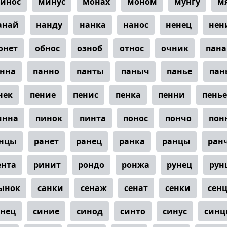
инос
минус
монах
моном
мунгу
м
анай
нанду
нанка
нанос
ненец
нен
онет
обнос
озноб
относ
очник
пан
нна
панно
панты
паныч
панье
пан
нек
пение
пенис
пенка
пенни
пенье
инна
пинок
пинта
понос
пончо
пон
нцы
ранет
ранец
ранка
ранцы
ран
ента
ринит
рондо
ронжа
рунец
рун
ынок
санки
сенаж
сенат
сенки
сен
инец
синие
синод
синто
синус
синц