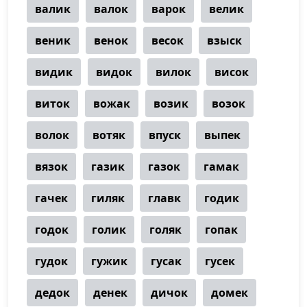
валик
валок
варок
велик
веник
венок
весок
взыск
видик
видок
вилок
висок
виток
вожак
возик
возок
волок
вотяк
впуск
выпек
вязок
газик
газок
гамак
гачек
гиляк
главк
годик
годок
голик
голяк
гопак
гудок
гужик
гусак
гусек
дедок
денек
дичок
домек