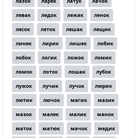
лазок
ларек
латук
лачок
левак
ледок
лежак
ленок
лесок
леток
лешак
лещик
линек
лирик
лишек
лобик
лобок
логик
ложок
ломик
ломок
лоток
лошак
лубок
лужок
лучик
лучок
люрик
лютик
лючок
магик
мазик
мазок
малек
малик
манок
маток
матюк
мачок
медик