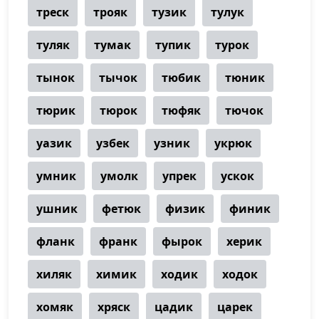
треск
трояк
тузик
тулук
туляк
тумак
тупик
турок
тынок
тычок
тюбик
тюник
тюрик
тюрок
тюфяк
тючок
уазик
узбек
узник
укрюк
умник
умолк
упрек
ускок
ушник
фетюк
физик
финик
фланк
франк
фырок
херик
хиляк
химик
ходик
ходок
хомяк
хряск
цадик
царек