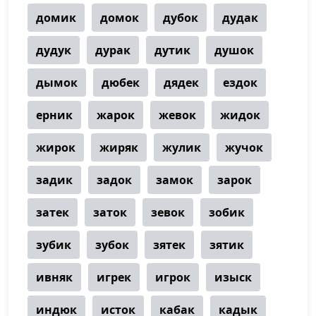
домик
домок
дубок
дудак
дудук
дурак
дутик
душок
дымок
дюбек
дядек
ездок
ерник
жарок
жевок
жидок
жирок
жиряк
жулик
жучок
задик
задок
замок
зарок
затек
заток
зевок
зобик
зубик
зубок
зятек
зятик
ивняк
игрек
игрок
изыск
индюк
исток
кабак
кадык