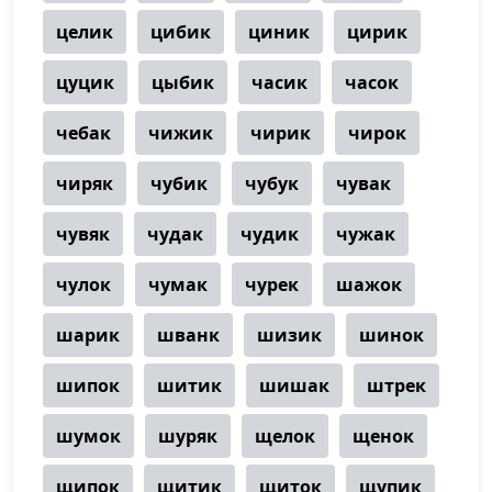
целик
цибик
циник
цирик
цуцик
цыбик
часик
часок
чебак
чижик
чирик
чирок
чиряк
чубик
чубук
чувак
чувяк
чудак
чудик
чужак
чулок
чумак
чурек
шажок
шарик
шванк
шизик
шинок
шипок
шитик
шишак
штрек
шумок
шуряк
щелок
щенок
щипок
щитик
щиток
щупик