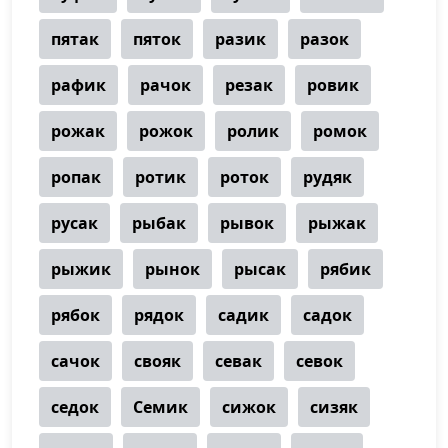
пятак
пяток
разик
разок
рафик
рачок
резак
ровик
рожак
рожок
ролик
ромок
ропак
ротик
роток
рудяк
русак
рыбак
рывок
рыжак
рыжик
рынок
рысак
рябик
рябок
рядок
садик
садок
сачок
свояк
севак
севок
седок
Семик
сижок
сизяк