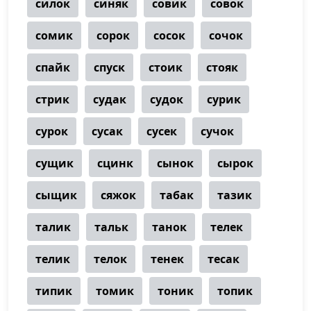
силок
синяк
совик
совок
сомик
сорок
сосок
сочок
спайк
спуск
стоик
стояк
стрик
судак
судок
сурик
сурок
сусак
сусек
сучок
сущик
сцинк
сынок
сырок
сыщик
сяжок
табак
тазик
талик
тальк
танок
телек
телик
телок
тенек
тесак
типик
томик
тоник
топик