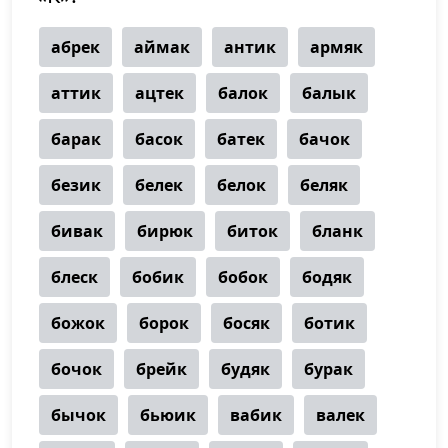
абрек
аймак
антик
армяк
аттик
ацтек
балок
балык
барак
басок
батек
бачок
безик
белек
белок
беляк
бивак
бирюк
биток
бланк
блеск
бобик
бобок
бодяк
божок
борок
босяк
ботик
бочок
брейк
будяк
бурак
бычок
бьюик
вабик
валек