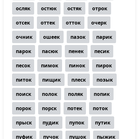
осляк
остюк
остяк
отрок
отсек
оттек
отток
очерк
очник
ошеек
пазок
парик
парок
пасюк
пенек
песик
песок
пимок
пинок
пирок
питок
пищик
плеск
позык
поиск
полок
поляк
попик
порок
порск
потек
поток
прыск
пудик
пупок
путик
пуфик
пучок
пушок
пыжик