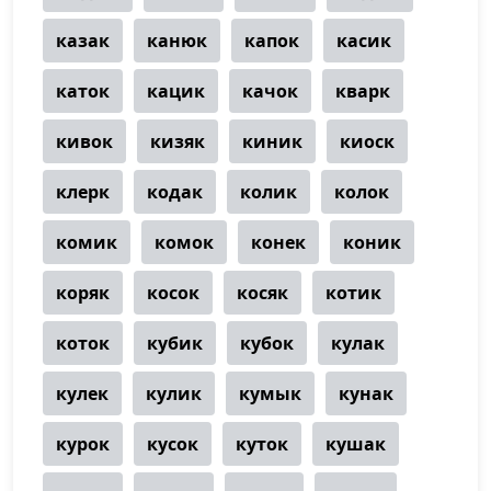
казак
канюк
капок
касик
каток
кацик
качок
кварк
кивок
кизяк
киник
киоск
клерк
кодак
колик
колок
комик
комок
конек
коник
коряк
косок
косяк
котик
коток
кубик
кубок
кулак
кулек
кулик
кумык
кунак
курок
кусок
куток
кушак