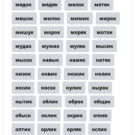
медок
медяк
мелок
метек
мешок
милок
мимик
мирок
мишук
морок
моряк
моток
мудак
мужик
мулек
мысик
мысок
навык
намек
натек
низок
новик
ножик
нолик
носик
носок
нулик
нырок
нытик
облик
оброк
общак
обыск
оклик
окрик
опоек
оптик
орлик
орляк
ослик