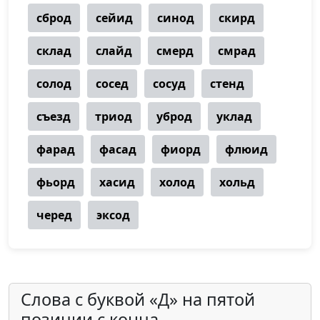
сброд
сейид
синод
скирд
склад
слайд
смерд
смрад
солод
сосед
сосуд
стенд
съезд
триод
уброд
уклад
фарад
фасад
фиорд
флюид
фьорд
хасид
холод
хольд
черед
эксод
Слова с буквой «Д» на пятой
позиции с конца