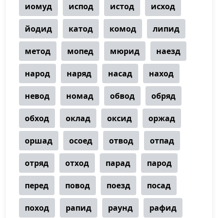
иомуд
испод
истод
исход
йодид
катод
комод
липид
метод
мопед
мюрид
наезд
народ
наряд
насад
наход
невод
номад
обвод
обряд
обход
оклад
оксид
оржад
оршад
осоед
отвод
отпад
отряд
отход
парад
парод
перед
повод
поезд
посад
поход
рапид
раунд
рафид