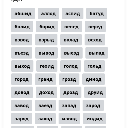
абшид
аллод
аспид
батуд
болид
борид
венед
веред
взвод
взрыд
вклад
всход
въезд
вывод
выезд
выпад
выход
геоид
голод
гольд
город
гранд
грозд
динод
довод
доход
дрозд
друид
завод
заезд
запад
зарод
заряд
заход
извод
иодид