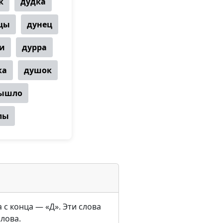
к
дудка
цы
дунец
и
дурра
ка
душок
ышло
лы
 с конца — «Д». Эти слова
слова.