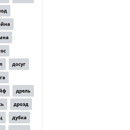
вод
ойна
мна
ос
л
досуг
га
йф
дрель
жь
дрозд
ц
дубка