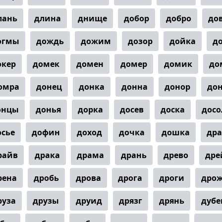
лань
длина
днище
добор
добро
до
огмы
дождь
дожим
дозор
дойка
д
окер
домек
домен
домер
домик
до
омра
донец
донка
донна
донор
дон
онцы
донья
дорка
досев
доска
досо
осье
дофин
доход
дочка
дошка
дра
райв
драка
драма
дрань
древо
дре
рена
дробь
дрова
дрога
дроги
дро
руза
друзы
друид
дрязг
дрянь
дубе