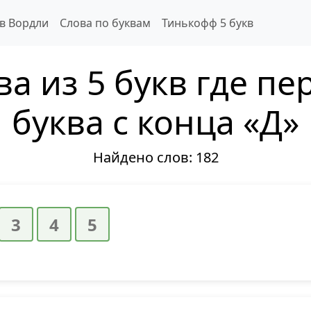
 в Вордли
Слова по буквам
Тинькофф 5 букв
ва из 5 букв где пе
буква с конца «Д»
Найдено слов:
182