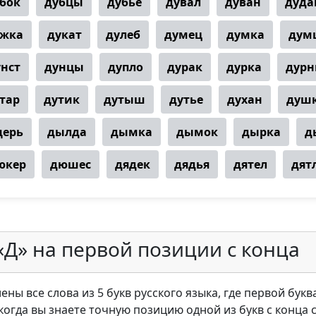
бок
дубцы
дубье
дувал
дуван
дуда
ужка
дукат
дулеб
думец
думка
дум
унст
дунцы
дупло
дурак
дурка
дурн
тар
дутик
дутыш
дутье
духан
душ
ерь
дылда
дымка
дымок
дырка
д
юкер
дюшес
дядек
дядья
дятел
дят
«Д» на первой позиции с конца
ны все слова из 5 букв русского языка, где первой буква
 когда вы знаете точную позицию одной из букв с конца 