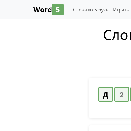
Word
5
Слова из 5 букв
Играть
Сло