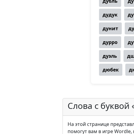
дубль
ду
дудук
д
дунит
д
дурро
ду
дуэль
дщ
дюбек
д
Слова с буквой 
На этой странице представле
помогут вам в игре Wordle,