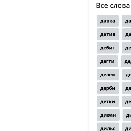
Все слова
давка
д
датив
д
дебит
д
дегти
де
дележ
д
дерби
д
детки
д
диван
д
дильс
д