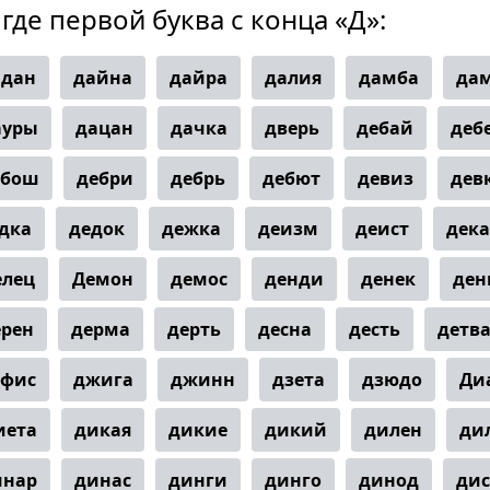
 где первой буква с конца «Д»:
адан
дайна
дайра
далия
дамба
да
ауры
дацан
дачка
дверь
дебай
деб
ебош
дебри
дебрь
дебют
девиз
дев
дка
дедок
дежка
деизм
деист
дек
елец
Демон
демос
денди
денек
ден
ерен
дерма
дерть
десна
десть
детв
ефис
джига
джинн
дзета
дзюдо
Ди
иета
дикая
дикие
дикий
дилен
ди
инар
динас
динги
динго
динод
дис