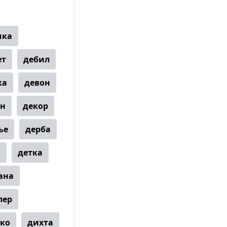
мка
ет
дебил
ка
девон
ан
декор
ье
дерба
а
детка
ана
лер
ко
дихта