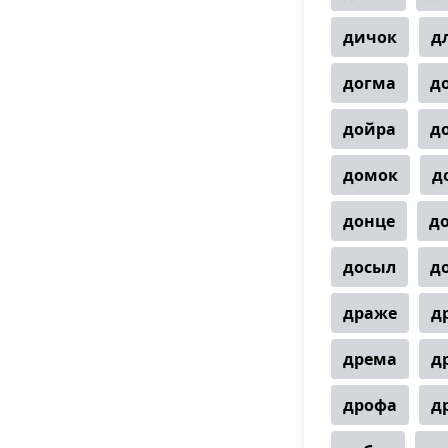
дичок
д
догма
д
дойра
д
домок
д
донце
д
досыл
д
драже
д
дрема
д
дрофа
д