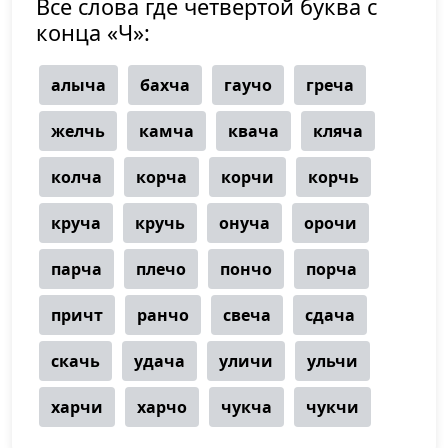
Все слова где четвертой буква с
конца «Ч»:
алыча
бахча
гаучо
греча
желчь
камча
квача
кляча
колча
корча
корчи
корчь
круча
кручь
онуча
орочи
парча
плечо
пончо
порча
причт
ранчо
свеча
сдача
скачь
удача
уличи
ульчи
харчи
харчо
чукча
чукчи