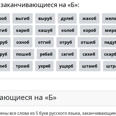
 заканчивающиеся на «Б»:
роб
выгиб
выруб
дулеб
жакоб
жел
гиб
кариб
кашуб
колоб
короб
мир
руб
озноб
отгиб
отруб
отшиб
паду
руб
пошиб
ребаб
сагиб
сахиб
скар
либ
тромб
ухряб
ущерб
штамб
штр
ающиеся на «Б»
ены все слова из 5 букв русского языка, заканчивающиес