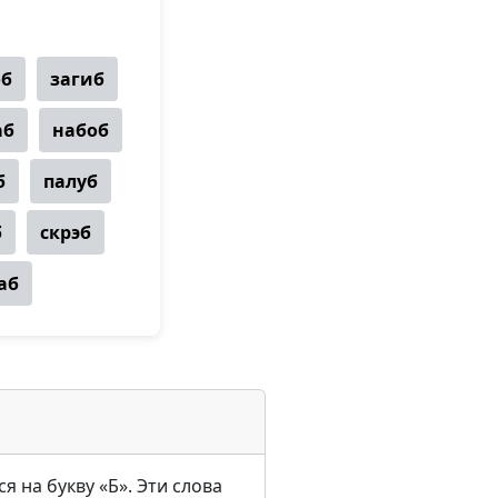
об
загиб
аб
набоб
б
палуб
б
скрэб
аб
я на букву «Б». Эти слова