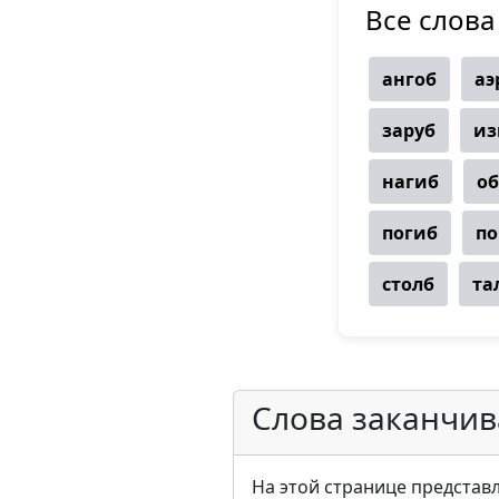
Все слова
ангоб
аэ
заруб
из
нагиб
об
погиб
по
столб
та
Слова заканчив
На этой странице представл