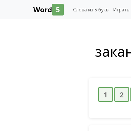
Word
5
Слова из 5 букв
Играть
зака