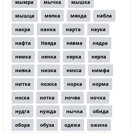
мымра
мычка
мышка
мышца
мялка
мянда
набла
накра
нанка
нарта
наука
нафта
Наяда
невма
недра
немка
ненка
нерка
нерпа
нивка
низка
никса
нимфа
нитка
ножка
норка
норма
носка
нотка
ночва
ночка
нудга
нужда
нычка
обида
обора
обуза
одежа
ожина