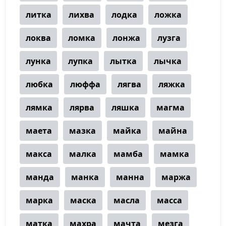
литка
лихва
лодка
ложка
локва
ломка
лонжа
лузга
лунка
лупка
лытка
лычка
любка
люффа
лягва
ляжка
лямка
лярва
ляшка
магма
маета
мазка
майка
майна
макса
малка
мамба
мамка
манда
манка
манна
маржа
марка
маска
масла
масса
матка
махра
мачта
мезга