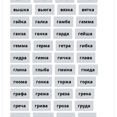
вышка
вьюга
вязка
вятка
гайка
галка
гамба
гамма
ганза
ганка
гарда
гейша
гемма
герма
гетра
гибка
гидра
гиена
гичка
глава
глина
глыба
гмина
гнида
гнома
гонка
горжа
горка
графа
грежа
греза
грена
греча
грива
гроза
груда