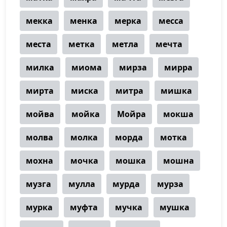
мекка
менка
мерка
месса
места
метка
метла
мечта
милка
миома
мирза
мирра
мирта
миска
митра
мишка
мойва
мойка
Мойра
мокша
молва
молка
морда
мотка
мохна
мочка
мошка
мошна
музга
мулла
мурда
мурза
мурка
муфта
мучка
мушка