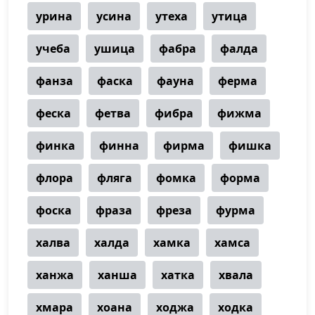
урина
усина
утеха
утица
учеба
ушица
фабра
фалда
фанза
фаска
фауна
ферма
феска
фетва
фибра
фижма
финка
финна
фирма
фишка
флора
фляга
фомка
форма
фоска
фраза
фреза
фурма
халва
халда
хамка
хамса
ханжа
ханша
хатка
хвала
хмара
хоана
ходжа
ходка