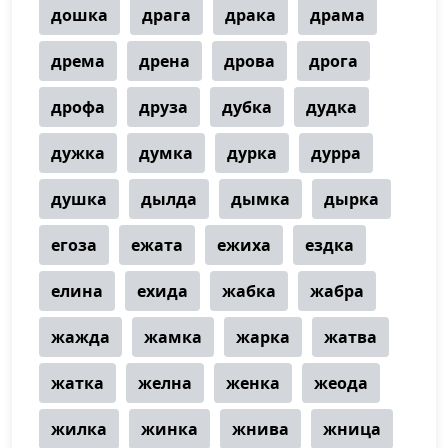
дошка
драга
драка
драма
дрема
дрена
дрова
дрога
дрофа
друза
дубка
дудка
дужка
думка
дурка
дурра
душка
дылда
дымка
дырка
егоза
ежата
ежиха
ездка
елина
ехида
жабка
жабра
жажда
жамка
жарка
жатва
жатка
желна
женка
жеода
жилка
жинка
жнива
жница