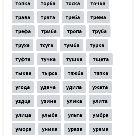
топка
торба
тоска
точка
трава
трата
треба
трема
трефа
триба
тропа
труба
труха
тсуга
тумба
турка
туфта
тучка
тушка
тщета
тыква
тырса
тяжба
тяпка
угода
удача
удила
ужата
уздца
узина
улика
улита
улица
улыба
ульта
умбра
умора
уника
ураза
урема