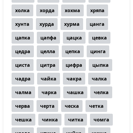
холка
хорда
хохма
хряпа
хунта
хурда
хурма
цанга
цапка
цапфа
цацка
цевка
цедра
целла
цепка
цинга
циста
цитра
цифра
цыпка
чадра
чайка
чакра
чалка
чалма
чарка
чашка
челка
черва
черта
ческа
четка
чешка
чинка
читка
чомга