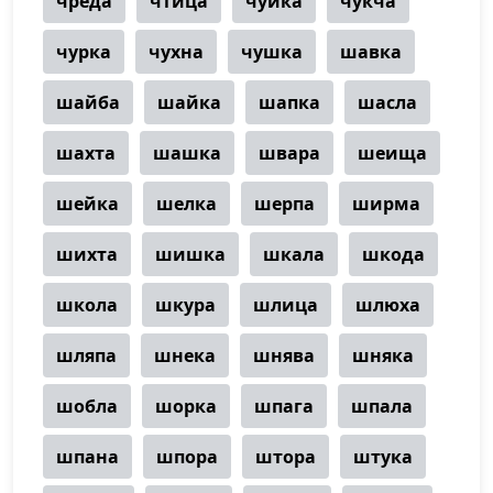
чреда
чтица
чуйка
чукча
чурка
чухна
чушка
шавка
шайба
шайка
шапка
шасла
шахта
шашка
швара
шеища
шейка
шелка
шерпа
ширма
шихта
шишка
шкала
шкода
школа
шкура
шлица
шлюха
шляпа
шнека
шнява
шняка
шобла
шорка
шпага
шпала
шпана
шпора
штора
штука