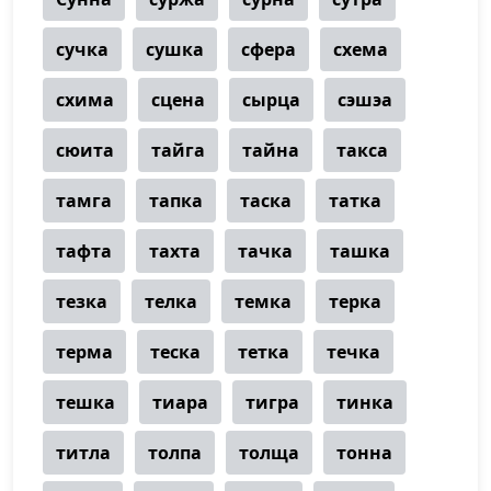
сучка
сушка
сфера
схема
схима
сцена
сырца
сэшэа
сюита
тайга
тайна
такса
тамга
тапка
таска
татка
тафта
тахта
тачка
ташка
тезка
телка
темка
терка
терма
теска
тетка
течка
тешка
тиара
тигра
тинка
титла
толпа
толща
тонна