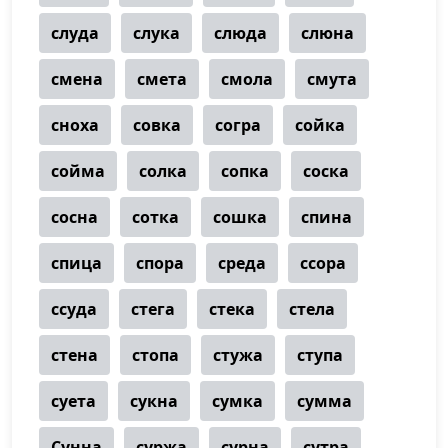
слуда
слука
слюда
слюна
смена
смета
смола
смута
сноха
совка
согра
сойка
сойма
солка
сопка
соска
сосна
сотка
сошка
спина
спица
спора
среда
ссора
ссуда
стега
стека
стела
стена
стопа
стужа
ступа
суета
сукна
сумка
сумма
Сунна
суржа
сурна
сутра