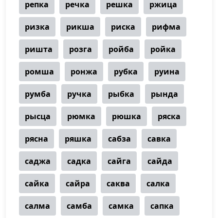
репка
речка
решка
ржица
ризка
рикша
риска
рифма
ришта
розга
ройба
ройка
ромша
ронжа
рубка
руина
румба
ручка
рыбка
рында
рысца
рюмка
рюшка
ряска
рясна
ряшка
сабза
савка
саджа
садка
сайга
сайда
сайка
сайра
саква
салка
салма
самба
самка
сапка