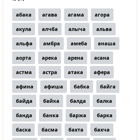
абака
агава
агама
агора
акула
алчба
алыча
альва
альфа
амбра
амеба
анаша
аорта
арека
арена
асана
астма
астра
атака
афера
афина
афиша
бабка
байга
байда
байка
балда
балка
банда
банка
баржа
барка
баска
басма
бахта
бахча