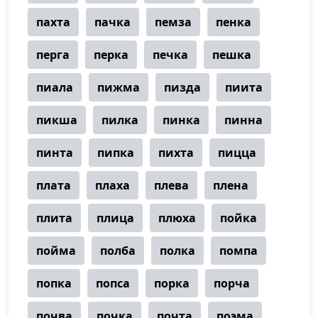
пахта
пачка
пемза
пенка
перга
перка
печка
пешка
пиала
пижма
пизда
пиита
пикша
пилка
пинка
пинна
пинта
пипка
пихта
пицца
плата
плаха
плева
плена
плита
плица
плюха
пойка
пойма
полба
полка
помпа
попка
попса
порка
порча
почва
почка
почта
поэма