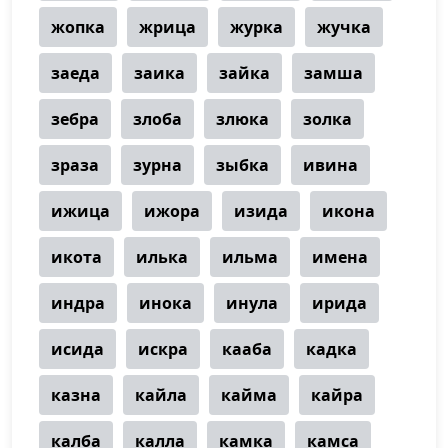
жопка
жрица
журка
жучка
заеда
заика
зайка
замша
зебра
злоба
злюка
золка
зраза
зурна
зыбка
ивина
ижица
ижора
изида
икона
икота
илька
ильма
имена
индра
инока
инула
ирида
исида
искра
кааба
кадка
казна
кайла
кайма
кайра
калба
калла
камка
камса