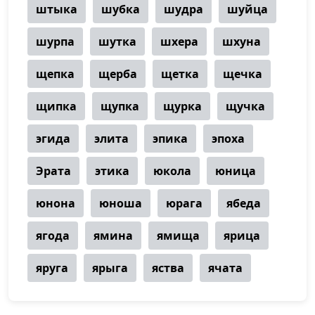
штыка
шубка
шудра
шуйца
шурпа
шутка
шхера
шхуна
щепка
щерба
щетка
щечка
щипка
щупка
щурка
щучка
эгида
элита
эпика
эпоха
Эрата
этика
юкола
юница
юнона
юноша
юрага
ябеда
ягода
ямина
ямища
ярица
яруга
ярыга
яства
ячата