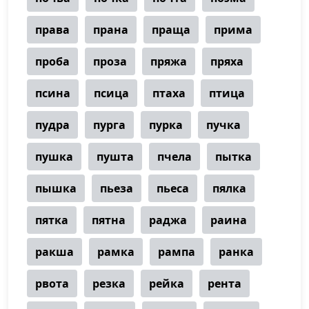
права
прана
праща
прима
проба
проза
пряжа
пряха
псина
псица
птаха
птица
пудра
пурга
пурка
пучка
пушка
пушта
пчела
пытка
пышка
пьеза
пьеса
пялка
пятка
пятна
раджа
раина
ракша
рамка
рампа
ранка
рвота
резка
рейка
рента