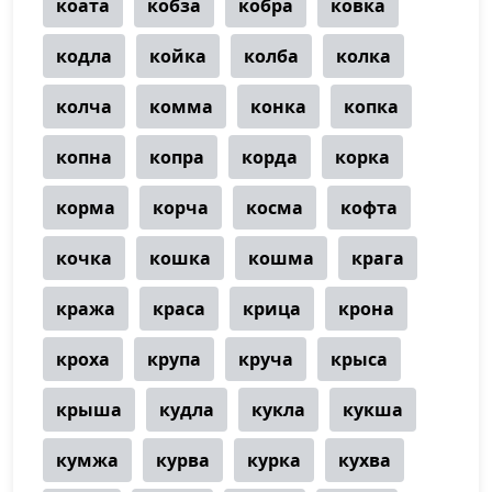
коата
кобза
кобра
ковка
кодла
койка
колба
колка
колча
комма
конка
копка
копна
копра
корда
корка
корма
корча
косма
кофта
кочка
кошка
кошма
крага
кража
краса
крица
крона
кроха
крупа
круча
крыса
крыша
кудла
кукла
кукша
кумжа
курва
курка
кухва