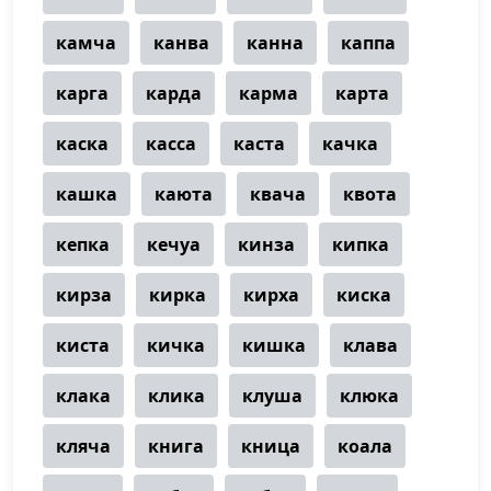
камча
канва
канна
каппа
карга
карда
карма
карта
каска
касса
каста
качка
кашка
каюта
квача
квота
кепка
кечуа
кинза
кипка
кирза
кирка
кирха
киска
киста
кичка
кишка
клава
клака
клика
клуша
клюка
кляча
книга
кница
коала