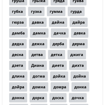
груша
грыжа
гряда
гуава
губка
гузка
гумма
гурда
гюрза
давка
дайна
дайра
дамба
дамка
дачка
девка
дедка
дежка
дерба
дерма
десна
детва
детка
джига
дзета
Диана
диета
дихта
длина
догма
дойка
дойна
дойра
домна
домра
донка
донна
дорка
доска
дочка