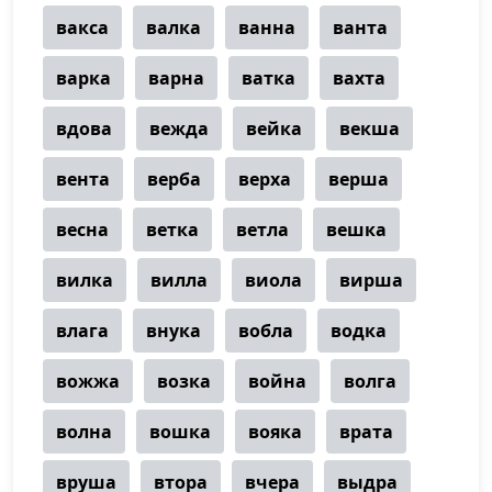
вакса
валка
ванна
ванта
варка
варна
ватка
вахта
вдова
вежда
вейка
векша
вента
верба
верха
верша
весна
ветка
ветла
вешка
вилка
вилла
виола
вирша
влага
внука
вобла
водка
вожжа
возка
война
волга
волна
вошка
вояка
врата
вруша
втора
вчера
выдра