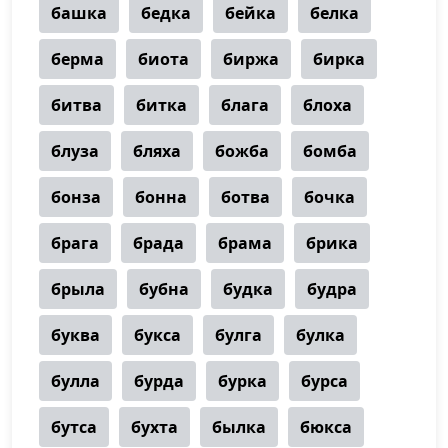
башка
бедка
бейка
белка
берма
биота
биржа
бирка
битва
битка
блага
блоха
блуза
бляха
божба
бомба
бонза
бонна
ботва
бочка
брага
брада
брама
брика
брыла
бубна
будка
будра
буква
букса
булга
булка
булла
бурда
бурка
бурса
бутса
бухта
былка
бюкса