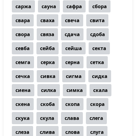
саржа
сауна
сафра
сбора
свара
сваха
свеча
свита
свора
связа
сдача
сдоба
севба
сейба
сейша
секта
семга
серка
серна
сетка
сечка
сивка
сигма
сидка
сиена
силка
симка
скала
скена
скоба
скопа
скора
скука
скула
слава
слега
слеза
слива
слова
слуга