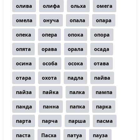
олива
олифа
ольха
омега
омела
онуча
опала
опара
опека
опера
опока
опора
опята
орава
орала
осада
осина
особа
осока
отава
отара
охота
падла
пайва
пайза
пайка
палка
пампа
панда
панна
папка
парка
парта
парча
парша
пасма
паста
Пасха
патуа
пауза