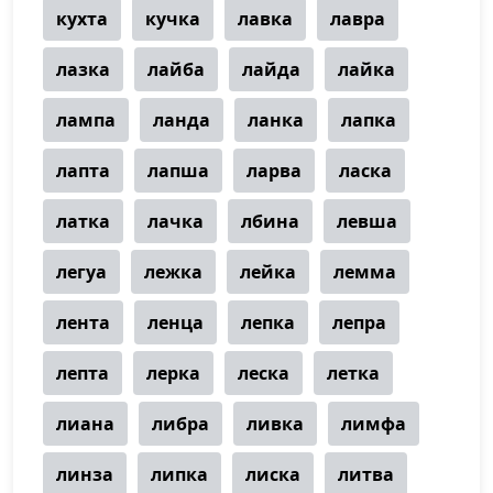
кухта
кучка
лавка
лавра
лазка
лайба
лайда
лайка
лампа
ланда
ланка
лапка
лапта
лапша
ларва
ласка
латка
лачка
лбина
левша
легуа
лежка
лейка
лемма
лента
ленца
лепка
лепра
лепта
лерка
леска
летка
лиана
либра
ливка
лимфа
линза
липка
лиска
литва